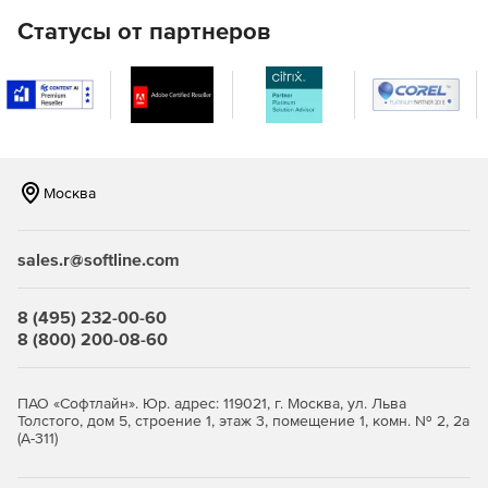
Полный набор HTML-отчетов для доменов Active
Статусы от партнеров
Directory.
Мгновенная очистка Active Directory (от устаревших
объектов).
Восстановление недавно удаленных объектов Active
Directory.
Москва
Эффективные инструменты Active Directory для
просмотра, редактирования и поиска.
sales.r@softline.com
Управление объектами групповой политики (GPO).
8 (495) 232-00-60
Автоматическая и плановая инвентаризация систем с
8 (800) 200-08-60
ОС Windows с экспортом данных в HTML, CSV, БД
Microsoft Access и Microsoft SQL.
ПАО «Софтлайн». Юр. адрес: 119021, г. Москва, ул. Льва
Средства миграции Windows Active Directory между
Толстого, дом 5, строение 1, этаж 3, помещение 1, комн. № 2, 2а
доменами и серверами.
(А-311)
Автоматический и запланированный вывод