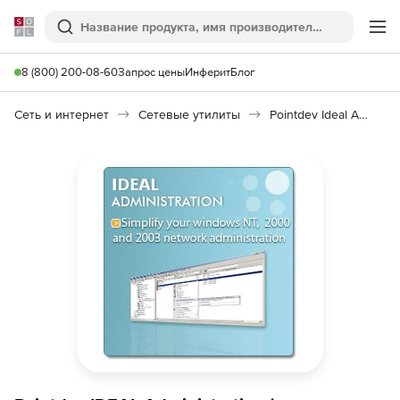
Softline
Поиск
Ме
8 (800) 200-08-60
Запрос цены
Инферит
Блог
Сеть и интернет
Сетевые утилиты
Pointdev Ideal Administration