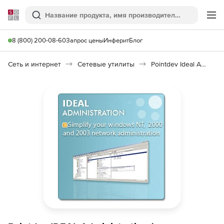
Softline
Поиск
Ме
8 (800) 200-08-60
Запрос цены
Инферит
Блог
Сеть и интернет
Сетевые утилиты
Pointdev Ideal Administration