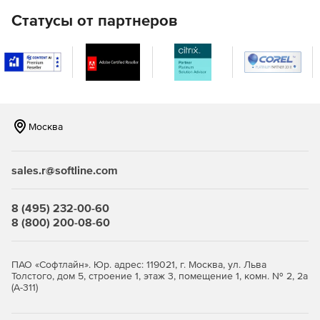
Полный набор HTML-отчетов для доменов Active
Статусы от партнеров
Directory.
Мгновенная очистка Active Directory (от устаревших
объектов).
Восстановление недавно удаленных объектов Active
Directory.
Москва
Эффективные инструменты Active Directory для
просмотра, редактирования и поиска.
sales.r@softline.com
Управление объектами групповой политики (GPO).
8 (495) 232-00-60
Автоматическая и плановая инвентаризация систем с
8 (800) 200-08-60
ОС Windows с экспортом данных в HTML, CSV, БД
Microsoft Access и Microsoft SQL.
ПАО «Софтлайн». Юр. адрес: 119021, г. Москва, ул. Льва
Средства миграции Windows Active Directory между
Толстого, дом 5, строение 1, этаж 3, помещение 1, комн. № 2, 2а
доменами и серверами.
(А-311)
Автоматический и запланированный вывод