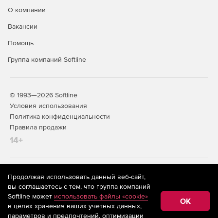
О компании
Доступно по единой цене на 5 языках: английском,
Вакансии
испанском, итальянском, немецком и французском.
Помощь
Группа компаний Softline
© 1993—2026 Softline
Условия использования
Политика конфиденциальности
Правила продажи
14+
На информационном ресурсе store.softline.ru применяются
Продолжая использовать данный веб-сайт,
рекомендательные технологии
(информационные технологии
вы соглашаетесь с тем, что группа компаний
предоставления информации на основе сбора,
Softline может
использовать файлы «cookie»
систематизации и анализа сведений, относящихся к
OK
в целях хранения ваших учетных данных,
предпочтениям пользователей сети «Интернет»,
находящихся на территории Российской Федерации)
параметров и предпочтений, оптимизации