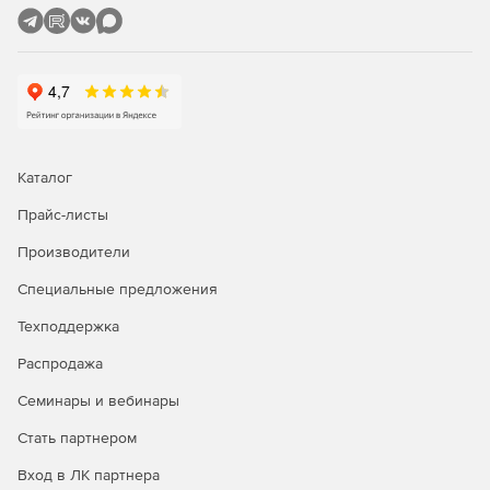
компьютеров из режима сна (технология Wake On
LAN).
Удаленная настройка имен компьютеров, IP-адресов,
параметров функции контроля учетных записей,
брандмауэра.
Полнофункциональное удаленное управление
Каталог
Windows WMI с помощью графического интерфейса.
Прайс-листы
Удаленное восстановление ключей продуктов.
Производители
Удобный интерфейс для управления несколькими
Специальные предложения
доменами и рабочими группами.
Техподдержка
Задачи администрирования можно выполнять
одновременно на множестве компьютеров.
Распродажа
Семинары и вебинары
Мастер настройки для быстрого начала работы.
Стать партнером
Одна лицензия ИТ-администратора для
неограниченного числа управляемых доменов,
Вход в ЛК партнера
серверов и рабочих станций.