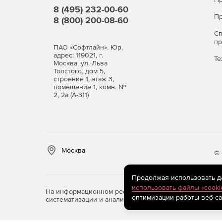
8 (495) 232-00-60
Пр
8 (800) 200-08-60
С
п
ПАО «Софтлайн». Юр.
адрес: 119021, г.
Те
Москва, ул. Льва
Толстого, дом 5,
строение 1, этаж 3,
помещение 1, комн. №
2, 2а (А-311)
Москва
© 
Продолжая использовать дан
использовать файлы «cooki
На информационном ресурсе store.softline.ru примен
оптимизации работы веб-са
систематизации и анализа сведений, относящихся к 