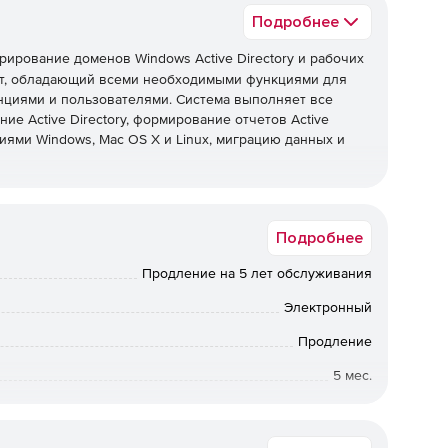
Подробнее
ирование доменов Windows Active Directory и рабочих
нт, обладающий всеми необходимыми функциями для
нциями и пользователями. Система выполняет все
ие Active Directory, формирование отчетов Active
иями Windows, Mac OS X и Linux, миграцию данных и
Подробнее
нистрирование нескольких доменов Active Directory и
Продление на 5 лет обслуживания
ением Windows, Mac OS X и Linux.
Электронный
Продление
ьютерами с Windows за пределами корпоративной сети.
5 мес.
й доступ к экрану с конечным пользователем в ходе
Коммерческая