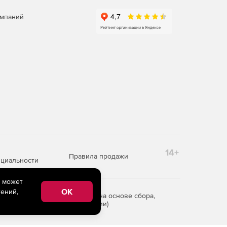
омпаний
14+
Правила продажи
циальности
e может
OK
ений,
редоставления информации на основе сбора,
рритории Российской Федерации)