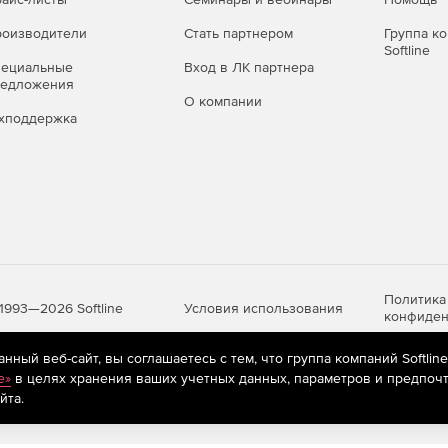
оизводители
Стать партнером
Группа к
Softline
пециальные
Вход в ЛК партнера
редложения
О компании
хподдержка
Политика
Условия использования
1993—2026 Softline
конфиден
ный веб-сайт, вы соглашаетесь с тем, что группа компаний Softlin
e»
в целях хранения ваших учетных данных, параметров и предпочт
яются
рекомендательные технологии
(информационные технологии п
йта.
предпочтениям пользователей сети «Интернет», находящихся на те