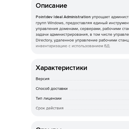
Описание
Pointdev Ideal Administration
упрощает администр
групп Windows, предоставляя единый инструме
управления доменами, серверами, рабочими ста
задачи администрирования, в том числе управлен
Directory, удаленное управление рабочими станц
инвентаризацию с использованием БД.
Основные функции:
Характеристики
Полнофункциональное централизованное адми
рабочих групп Windows.
Версия
Удаленное управление системами под управл
Способ доставки
Тип лицензии
Удаленное управление через Интернет комп
Срок действия
Чат, снимки экрана, передача файлов и общи
Тип организации
сеансов удаленного управления.