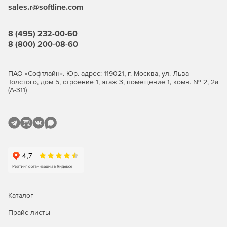
sales.r@softline.com
Автоматическая и плановая инвентаризация систем с
ОС Windows с экспортом данных в HTML, CSV, БД
8 (495) 232-00-60
Microsoft Access и Microsoft SQL.
8 (800) 200-08-60
Средства миграции Windows Active Directory между
доменами и серверами.
ПАО «Софтлайн». Юр. адрес: 119021, г. Москва, ул. Льва
Толстого, дом 5, строение 1, этаж 3, помещение 1, комн. № 2, 2а
Автоматический и запланированный вывод
(А-311)
компьютеров из режима сна (технология Wake On
LAN).
Удаленная настройка имен компьютеров, IP-адресов,
параметров функции контроля учетных записей,
брандмауэра.
Полнофункциональное удаленное управление
Windows WMI с помощью графического интерфейса.
Каталог
Удаленное восстановление ключей продуктов.
Прайс-листы
Удобный интерфейс для управления несколькими