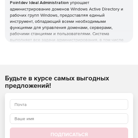
Pointdev Ideal Administration
упрощает
администрирование доменов Windows Active Directory и
рабочих групп Windows, предоставляя единый
инструмент, обладающий всеми необходимыми
функциями для управления доменами, серверами,
рабочими станциями и пользователями. Система
выполняет все задачи администрирования, в том числе
управление Active Directory, формирование отчетов Active
Directory, удаленное управление рабочими станциями
Windows, Mac OS X и Linux, миграцию данных и
инвентаризацию с использованием БД.
Будьте в курсе самых выгодных
Основные функции:
предложений!
Полнофункциональное централизованное
администрирование нескольких доменов Active
Directory и рабочих групп Windows.
Удаленное управление системами под управлением
Windows, Mac OS X и Linux.
Удаленное управление через Интернет
ПОДПИСАТЬСЯ