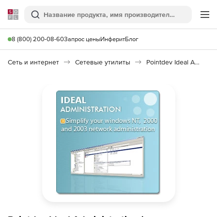
Softline
Поиск
Ме
8 (800) 200-08-60
Запрос цены
Инферит
Блог
Сеть и интернет
Сетевые утилиты
Pointdev Ideal Administration