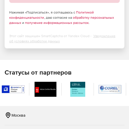
компьютерами с Windows за пределами
корпоративной сети.
Нажимая «Подписаться», я соглашаюсь с
Политикой
Чат, снимки экрана, передача файлов и общий доступ
конфиденциальности
, даю согласие на
обработку персональных
данных
и
получение информационных рассылок
.
к экрану с конечным пользователем в ходе сеансов
удаленного управления.
Этот сайт защищен SmartCaptcha от Yandex Cloud -
Уведомление
Автоматическая установка и настройка удаленных
об условиях обработки данных
агентов управления.
Полный набор HTML-отчетов для доменов Active
Directory.
Статусы от партнеров
Мгновенная очистка Active Directory (от устаревших
объектов).
Восстановление недавно удаленных объектов Active
Directory.
Эффективные инструменты Active Directory для
Москва
просмотра, редактирования и поиска.
Управление объектами групповой политики (GPO).