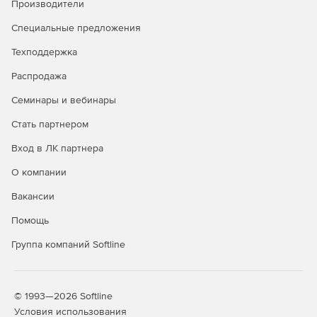
Производители
доменами и рабочими группами.
Специальные предложения
Задачи администрирования можно выполнять
одновременно на множестве компьютеров.
Техподдержка
Мастер настройки для быстрого начала работы.
Распродажа
Семинары и вебинары
Одна лицензия ИТ-администратора для
неограниченного числа управляемых доменов,
Стать партнером
серверов и рабочих станций.
Вход в ЛК партнера
Доступно по единой цене на 5 языках: английском,
О компании
испанском, итальянском, немецком и французском.
Вакансии
Помощь
Группа компаний Softline
© 1993—2026 Softline
Условия использования