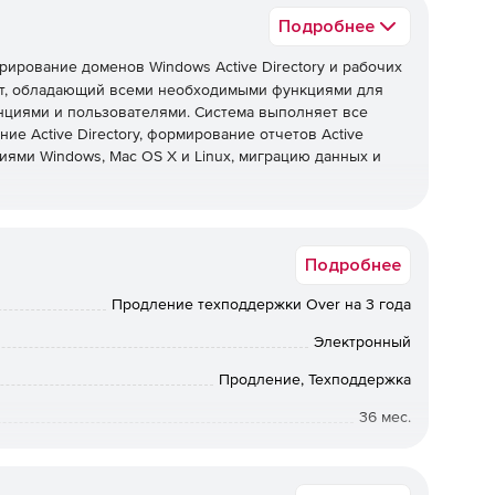
Подробнее
ирование доменов Windows Active Directory и рабочих
нт, обладающий всеми необходимыми функциями для
нциями и пользователями. Система выполняет все
ие Active Directory, формирование отчетов Active
иями Windows, Mac OS X и Linux, миграцию данных и
Подробнее
нистрирование нескольких доменов Active Directory и
Продление техподдержки Over на 3 года
ением Windows, Mac OS X и Linux.
Электронный
Продление, Техподдержка
ьютерами с Windows за пределами корпоративной сети.
36 мес.
й доступ к экрану с конечным пользователем в ходе
Коммерческая