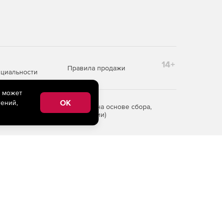
14+
Правила продажи
циальности
e может
OK
ений,
редоставления информации на основе сбора,
рритории Российской Федерации)