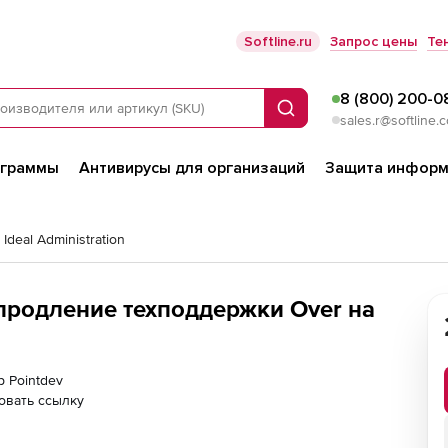
Softline.ru
Запрос цены
Те
8 (800) 200-0
Поиск
sales.r@softline.
ограммы
Антивирусы для организаций
Защита информ
 Ideal Administration
 (продление техподдержки Over на
р Pointdev
овать ссылку