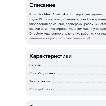
Описание
Pointdev Ideal Administration
упрощает администр
групп Windows, предоставляя единый инструме
управления доменами, серверами, рабочими ста
задачи администрирования, в том числе управлен
Directory, удаленное управление рабочими станц
инвентаризацию с использованием БД.
Основные функции:
Характеристики
Полнофункциональное централизованное адми
рабочих групп Windows.
Версия
Удаленное управление системами под управл
Способ доставки
Тип лицензии
Удаленное управление через Интернет комп
Срок действия
Чат, снимки экрана, передача файлов и общи
Тип организации
сеансов удаленного управления.