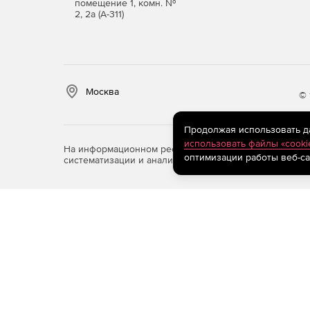
помещение 1, комн. №
2, 2а (А-311)
Москва
© 
Продолжая использовать дан
использовать файлы «cooki
На информационном ресурсе store.softline.ru примен
оптимизации работы веб-са
систематизации и анализа сведений, относящихся к 