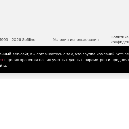
Политика
Условия использования
1993—2026 Softline
конфиден
ный веб-сайт, вы соглашаетесь с тем, что группа компаний Softlin
e»
в целях хранения ваших учетных данных, параметров и предпочт
яются
рекомендательные технологии
(информационные технологии п
йта.
предпочтениям пользователей сети «Интернет», находящихся на те