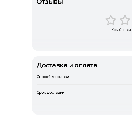
Отзывы
Автоматическая установка и настройка удал
Полный набор HTML-отчетов для доменов Acti
Мгновенная очистка Active Directory (от уста
Как бы вы
Восстановление недавно удаленных объектов 
Эффективные инструменты Active Directory д
Доставка и оплата
Управление объектами групповой политики (
Способ доставки:
Автоматическая и плановая инвентаризация 
БД Microsoft Access и Microsoft SQL.
Срок доставки:
Средства миграции Windows Active Directory
Автоматический и запланированный вывод ко
Удаленная настройка имен компьютеров, IP-а
брандмауэра.