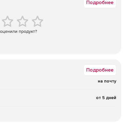
Подробнее
енных агентов управления.
ve Directory.
ревших объектов).
 оценили продукт?
Active Directory.
ля просмотра, редактирования и поиска.
Подробнее
GPO).
на почту
систем с ОС Windows с экспортом данных в HTML, CSV,
от 5 дней
 между доменами и серверами.
мпьютеров из режима сна (технология Wake On LAN).
дресов, параметров функции контроля учетных записей,