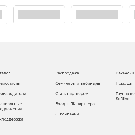
талог
Распродажа
Вакансии
айс-листы
Семинары и вебинары
Помощь
оизводители
Стать партнером
Группа к
Softline
пециальные
Вход в ЛК партнера
редложения
О компании
хподдержка