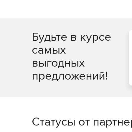
Полнофункциональное удаленное управлени
Удаленное восстановление ключей продукто
Будьте в курсе
Удобный интерфейс для управления несколь
самых
Задачи администрирования можно выполнят
выгодных
Мастер настройки для быстрого начала работ
предложений!
Одна лицензия ИТ-администратора для неог
рабочих станций.
Доступно по единой цене на 5 языках: англи
французском.
Статусы от партн