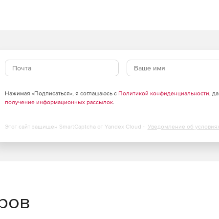
е Windows WMI с помощью графического интерфейса.
в.
кими доменами и рабочими группами.
ь одновременно на множестве компьютеров.
Нажимая «Подписаться», я соглашаюсь с
Политикой конфиденциальности
, д
получение информационных рассылок
.
ы.
Этот сайт защищен SmartCaptcha от Yandex Cloud -
Уведомление об условия
раниченного числа управляемых доменов, серверов и
йском, испанском, итальянском, немецком и
еров