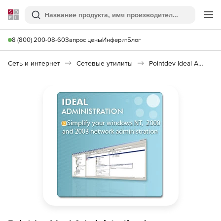
Softline
Поиск
Ме
8 (800) 200-08-60
Запрос цены
Инферит
Блог
Сеть и интернет
Сетевые утилиты
Pointdev Ideal Administration