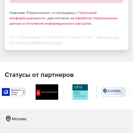
компьютерами с Windows за пределами
корпоративной сети.
Нажимая «Подписаться», я соглашаюсь с
Политикой
Чат, снимки экрана, передача файлов и общий доступ
конфиденциальности
, даю согласие на
обработку персональных
данных
и
получение информационных рассылок
.
к экрану с конечным пользователем в ходе сеансов
удаленного управления.
Этот сайт защищен SmartCaptcha от Yandex Cloud -
Уведомление
Автоматическая установка и настройка удаленных
об условиях обработки данных
агентов управления.
Полный набор HTML-отчетов для доменов Active
Directory.
Статусы от партнеров
Мгновенная очистка Active Directory (от устаревших
объектов).
Восстановление недавно удаленных объектов Active
Directory.
Эффективные инструменты Active Directory для
Москва
просмотра, редактирования и поиска.
Управление объектами групповой политики (GPO).