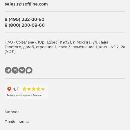
sales.r@softline.com
Автоматическая и плановая инвентаризация систем с
ОС Windows с экспортом данных в HTML, CSV, БД
8 (495) 232-00-60
Microsoft Access и Microsoft SQL.
8 (800) 200-08-60
Средства миграции Windows Active Directory между
доменами и серверами.
ПАО «Софтлайн». Юр. адрес: 119021, г. Москва, ул. Льва
Толстого, дом 5, строение 1, этаж 3, помещение 1, комн. № 2, 2а
Автоматический и запланированный вывод
(А-311)
компьютеров из режима сна (технология Wake On
LAN).
Удаленная настройка имен компьютеров, IP-адресов,
параметров функции контроля учетных записей,
брандмауэра.
Полнофункциональное удаленное управление
Windows WMI с помощью графического интерфейса.
Каталог
Удаленное восстановление ключей продуктов.
Прайс-листы
Удобный интерфейс для управления несколькими