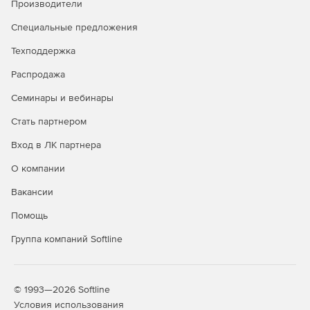
Производители
доменами и рабочими группами.
Специальные предложения
Задачи администрирования можно выполнять
одновременно на множестве компьютеров.
Техподдержка
Мастер настройки для быстрого начала работы.
Распродажа
Семинары и вебинары
Одна лицензия ИТ-администратора для
неограниченного числа управляемых доменов,
Стать партнером
серверов и рабочих станций.
Вход в ЛК партнера
Доступно по единой цене на 5 языках: английском,
О компании
испанском, итальянском, немецком и французском.
Вакансии
Помощь
Группа компаний Softline
© 1993—2026 Softline
Условия использования