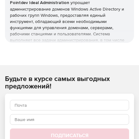
Pointdev Ideal Administration
упрощает
администрирование доменов Windows Active Directory и
рабочих групп Windows, предоставляя единый
инструмент, обладающий всеми необходимыми
функциями для управления доменами, серверами,
рабочими станциями и пользователями. Система
выполняет все задачи администрирования, в том числе
управление Active Directory, формирование отчетов Active
Directory, удаленное управление рабочими станциями
Windows, Mac OS X и Linux, миграцию данных и
инвентаризацию с использованием БД.
Будьте в курсе самых выгодных
Основные функции:
предложений!
Полнофункциональное централизованное
администрирование нескольких доменов Active
Directory и рабочих групп Windows.
Удаленное управление системами под управлением
Windows, Mac OS X и Linux.
Удаленное управление через Интернет
ПОДПИСАТЬСЯ