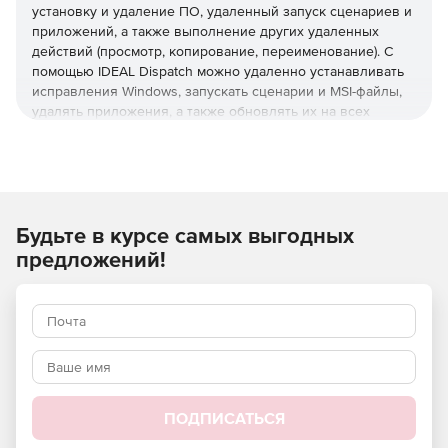
установку и удаление ПО, удаленный запуск сценариев и
приложений, а также выполнение других удаленных
действий (просмотр, копирование, переименование). С
помощью IDEAL Dispatch можно удаленно устанавливать
исправления Windows, запускать сценарии и MSI-файлы,
удалять приложения, а также обновлять их на всех
серверах и клиентских ПК в сети.
Основные возможности:
Управление рабочими группами Windows и
Будьте в курсе самых выгодных
развертывание Active Directory.
предложений!
Развертывание и установка любых пакетов:
EXE/COM/MSI.
Установщик исправлений Windows.
Удаленное удаление программного обеспечения в
автоматическом режиме.
ПОДПИСАТЬСЯ
Удаленное управление сценариями.