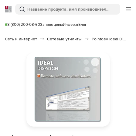
Softline
Поиск
Ме
8 (800) 200-08-60
Запрос цены
Инферит
Блог
Сеть и интернет
Сетевые утилиты
Pointdev Ideal Dispatch