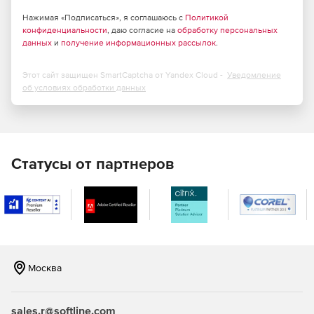
Удаленное включение рабочих станций Wake On Lan
Нажимая «Подписаться», я соглашаюсь с
Политикой
конфиденциальности
перед развертыванием.
, даю согласие на
обработку персональных
данных
и
получение информационных рассылок
.
Развертывание и установка по расписанию.
Этот сайт защищен SmartCaptcha от Yandex Cloud -
Уведомление
Установка и выполнение с рабочих станций.
об условиях обработки данных
Статусы от партнеров
Москва
sales.r@softline.com