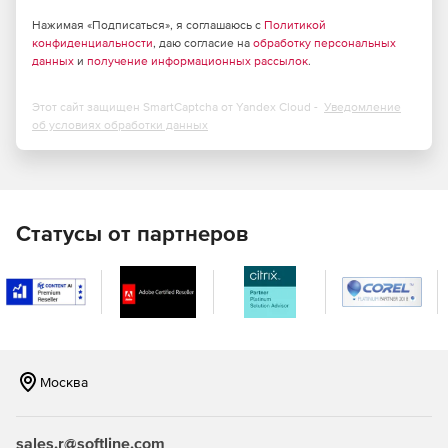
Удаленное включение рабочих станций Wake On Lan
Нажимая «Подписаться», я соглашаюсь с
Политикой
конфиденциальности
перед развертыванием.
, даю согласие на
обработку персональных
данных
и
получение информационных рассылок
.
Развертывание и установка по расписанию.
Этот сайт защищен SmartCaptcha от Yandex Cloud -
Уведомление
Установка и выполнение с рабочих станций.
об условиях обработки данных
Статусы от партнеров
Москва
sales.r@softline.com