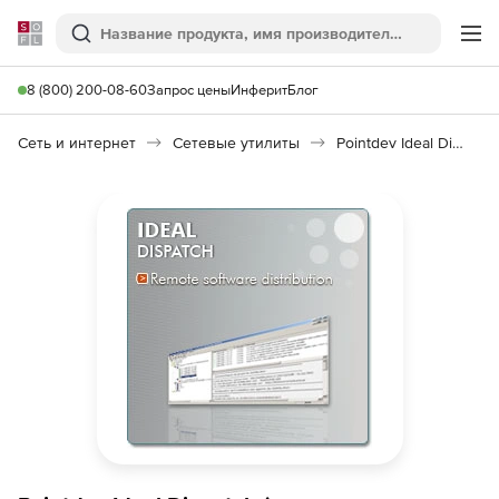
Softline
Поиск
Ме
8 (800) 200-08-60
Запрос цены
Инферит
Блог
Сеть и интернет
Сетевые утилиты
Pointdev Ideal Dispatch