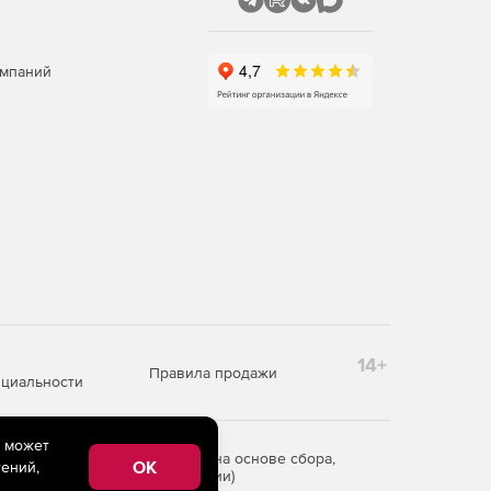
омпаний
14+
Правила продажи
циальности
e может
редоставления информации на основе сбора,
OK
ений,
рритории Российской Федерации)