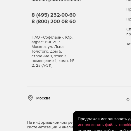
Пр
8 (495) 232-00-60
Пр
8 (800) 200-08-60
С
п
ПАО «Софтлайн». Юр.
адрес: 119021, г.
Те
Москва, ул. Льва
Толстого, дом 5,
строение 1, этаж 3,
помещение 1, комн. №
2, 2а (А-311)
Москва
© 
Продолжая использовать дан
На информационном ресурсе store.softline.ru примен
использовать файлы «cooki
систематизации и анализа сведений, относящихся к 
оптимизации работы веб-са