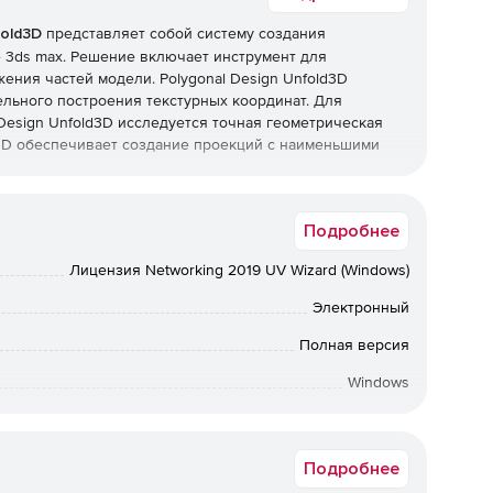
fold3D
представляет собой систему создания
е 3ds max. Решение включает инструмент для
ния частей модели. Polygonal Design Unfold3D
льного построения текстурных координат. Для
Design Unfold3D исследуется точная геометрическая
d3D обеспечивает создание проекций с наименьшими
пно для следующих операционных систем:
Подробнее
Лицензия Networking 2019 UV Wizard (Windows)
Электронный
Полная версия
Windows
Срок доставки: 1-3 раб.дн. Softline.
Подробнее