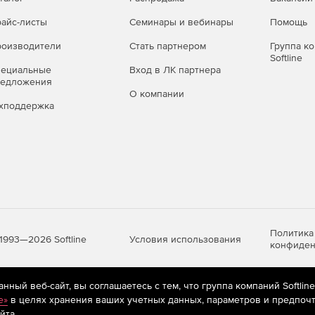
айс-листы
Семинары и вебинары
Помощь
оизводители
Стать партнером
Группа к
Softline
пециальные
Вход в ЛК партнера
редложения
О компании
хподдержка
Политика
Условия использования
1993—2026 Softline
конфиден
ный веб-сайт, вы соглашаетесь с тем, что группа компаний Softlin
яются
рекомендательные технологии
(информационные технологии п
e»
в целях хранения ваших учетных данных, параметров и предпочт
предпочтениям пользователей сети «Интернет», находящихся на те
йта.