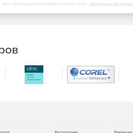
Этот сайт защищен SmartCaptcha от Yandex Cloud -
Уведомление об условия
еров
талог
Распродажа
Вакансии