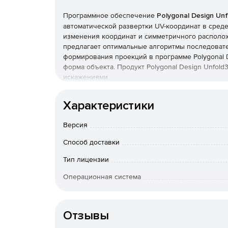
Программное обеспечение
Polygonal Design Un
автоматической развертки UV-координат в сред
изменения координат и симметричного расположе
предлагает оптимальные алгоритмы последовате
формирования проекций в программе Polygonal 
форма объекта. Продукт Polygonal Design Unfol
искажениями.
Программное обеспечение Unfold3D 2019 досту
Характеристики
Linux Debian 9 & Ubuntu 18;
Версия
Windows 7, 8 & 10;
Способ доставки
Тип лицензии
macOS Sierra, High Sierra & Mojave.
Операционная система
Особенности доставки
Отзывы