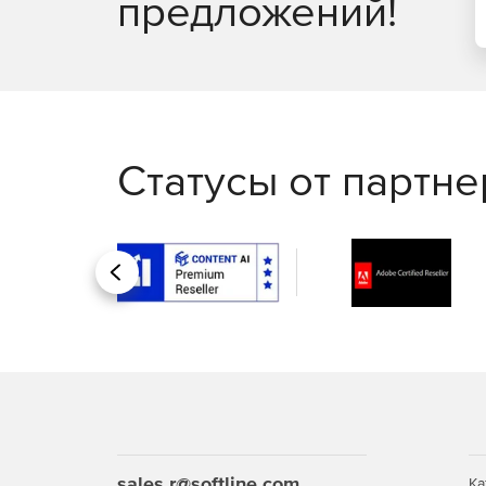
предложений!
Статусы от партн
Назад
sales.r@softline.com
Ка