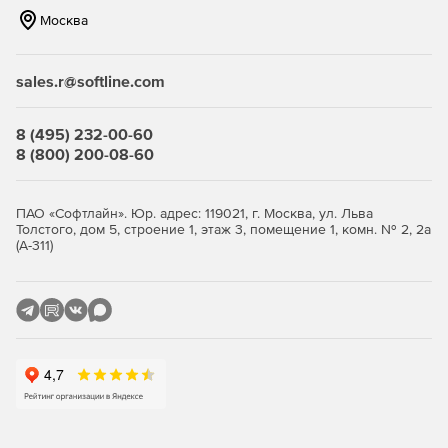
XML, DBF, CSV, TXT), другие системы проектирования,
Москва
на станки с ЧПУ.
Организация работы в мебельных салонах.
sales.r@softline.com
Проектирование интерьеров помещений и торгово-
выставочных павильонов.
8 (495) 232-00-60
8 (800) 200-08-60
Реалистичная визуализация проектов.
ПАО «Софтлайн». Юр. адрес: 119021, г. Москва, ул. Льва
Толстого, дом 5, строение 1, этаж 3, помещение 1, комн. № 2, 2а
(А-311)