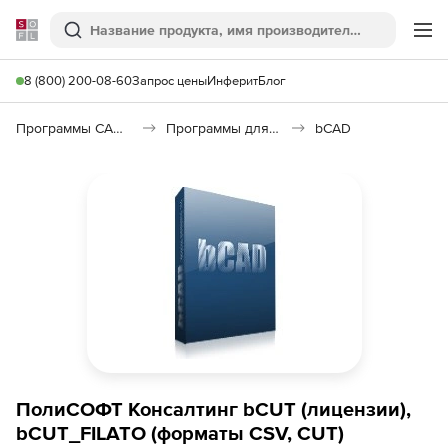
Softline
Поиск
Ме
8 (800) 200-08-60
Запрос цены
Инферит
Блог
Программы САПР и ГИС
Программы для мебельного производства
bCAD
ПолиСОФТ Консалтинг bCUT (лицензии),
bCUT_FILATO (форматы CSV, CUT)