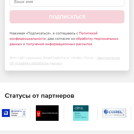
Параметрическое моделирование профильных
деталей.
ПОДПИСАТЬСЯ
Параметрическое моделирование готовых мебельных
объектов с возможность последующего
произвольного редактирования.
Нажимая «Подписаться», я соглашаюсь с
Политикой
конфиденциальности
, даю согласие на
обработку персональных
данных
и
получение информационных рассылок
.
Импорт 3D моделей и 2D контуров из других систем
проектирования (AutoCAD, 3DMAX, SolidWorks и др.).
Этот сайт защищен SmartCaptcha от Yandex Cloud -
Уведомление
Обширные библиотеки материалов, профилей,
об условиях обработки данных
крепежа и комплектующих с возможностью
добавления произвольных элементов.
Автоматическое получение отчетно-
производственной документации (отчеты, сметы,
Статусы от партнеров
спецификации, чертежи деталей, карты раскроя
панелей и профиля, схемы сборки, сборочные
чертежи и т. д.).
Передача данных в системы учета и управления (ИТМ,
1С, Excel, Accesse, другие системы через форматы