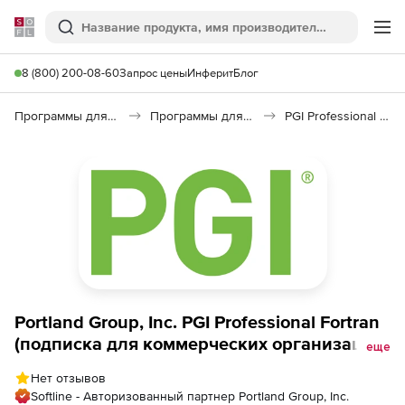
Softline
Поиск
Ме
8 (800) 200-08-60
Запрос цены
Инферит
Блог
Программы для программирования
Программы для разработки ПО
PGI Professional Fortran
Portland Group, Inc. PGI Professional Fortran
(подписка для коммерческих организаций
еще
), C/C++ Node-locked for Linux x86, 1-seat
Нет отзывов
Softline - Авторизованный партнер Portland Group, Inc.