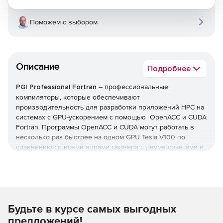
Поможем с выбором
Описание
Подробнее
PGI Professional Fortran
– профессиональные
компиляторы, которые обеспечивают
производительность для разработки приложений HPC на
системах с GPU-ускорением с помощью OpenACC и CUDA
Fortran. Программы OpenACC и CUDA могут работать в
несколько раз быстрее на одном GPU Tesla V100 по
сравнению со всеми ядрами сервера с двумя сокетами и
взаимодействовать с MPI и OpenMP для обеспечения
полной мощности современных серверов с несколькими
графическими процессорами.
Серверы HPC
Будьте в курсе самых выгодных
Компиляторы PGI Fortran, C и C ++ и OpenACC
предложений!