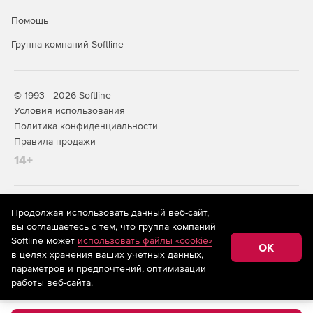
Помощь
Группа компаний Softline
© 1993—2026 Softline
Условия использования
Политика конфиденциальности
Правила продажи
14+
На информационном ресурсе store.softline.ru применяются
Продолжая использовать данный веб-сайт,
рекомендательные технологии
(информационные технологии
вы соглашаетесь с тем, что группа компаний
предоставления информации на основе сбора,
Softline может
использовать файлы «cookie»
систематизации и анализа сведений, относящихся к
OK
в целях хранения ваших учетных данных,
предпочтениям пользователей сети «Интернет»,
находящихся на территории Российской Федерации)
параметров и предпочтений, оптимизации
работы веб-сайта.