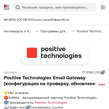
Softline
Поиск
Ме
8 (800) 200-08-60
Запрос цены
Инферит
Блог
Антивирусы и безопасность
Программы для защиты информации
Positive Technologies Email Gateway
Артикул:
PT-EMG-250
Positive Technologies Email Gateway
(конфигурация на проверку, обновления в
еще
течение 1, одного года), до 250 почтовых
Нет отзывов
ящиков
Softline - Авторизованный партнер Positive Technologies
Производитель:
Positive Technologies
Прайс-лист
Скопировать ссылку