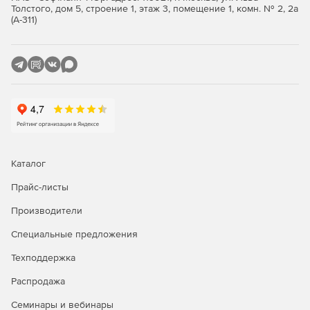
уязвимостей из банка данных угроз безопасности
Толстого, дом 5, строение 1, этаж 3, помещение 1, комн. № 2, 2а
(А-311)
информации (БДУ) ФСТЭК России.
Сбор информации о системе: XSpider обнаруживает
сетевые узлы, открытые порты, определяет версии
операционных систем и типы серверных приложений.
Полная идентификация сервисов, в том числе
проверки на уязвимость серверов со сложной
конфигурацией, когда сервисы имеют произвольно
выбранные порты.
Каталог
Проверка слабости парольной защиты:
Прайс-листы
оптимизированный подбор паролей по протоколам
электронной почты и удаленного управления, служб
Производители
передачи файлов и баз данных.
Специальные предложения
Глубокий анализ веб-страниц: проверка на
возможность внедрения SQL-кода, запуска
Техподдержка
произвольных программ, получения файлов,
Распродажа
межсайтового выполнения сценариев (XSS),
расщепления HTTP-ответов.
Семинары и вебинары