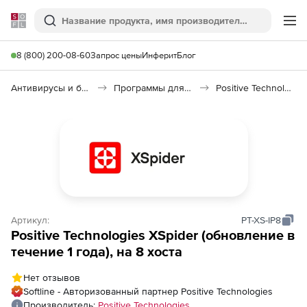
Softline
Поиск
Ме
8 (800) 200-08-60
Запрос цены
Инферит
Блог
Антивирусы и безопасность
Программы для защиты информации
Positive Technologies XSpider
Артикул:
PT-XS-IP8
Positive Technologies XSpider (обновление в
течение 1 года), на 8 хоста
Нет отзывов
Softline - Авторизованный партнер Positive Technologies
Производитель:
Positive Technologies