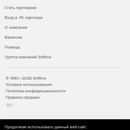
Анализ веб-приложений собственной разработки.
Стать партнером
Вход в ЛК партнера
Низкий уровень ложных срабатываний: продукт
использует специальные механизмы, уменьшающие
О компании
вероятность ошибочного определения уязвимостей.
Вакансии
Настройка сканирования и отправления отчетов по
Помощь
расписанию.
Группа компаний Softline
Различные виды отчетов о результатах сканирования
с информацией об уязвимостях и рекомендациями по
их устранению.
© 1993—2026 Softline
Сертификат соответствия ФСТЭК и Министерства
Условия использования
обороны РФ.
Политика конфиденциальности
Правила продажи
Входит в реестр российского ПО.
14+
На информационном ресурсе store.softline.ru применяются
Продолжая использовать данный веб-сайт,