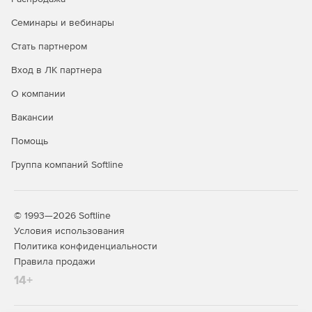
произвольных программ, получения файлов,
Семинары и вебинары
межсайтового выполнения сценариев (XSS),
расщепления HTTP-ответов.
Стать партнером
Анализ веб-приложений собственной разработки.
Вход в ЛК партнера
О компании
Низкий уровень ложных срабатываний: продукт
использует специальные механизмы, уменьшающие
Вакансии
вероятность ошибочного определения уязвимостей.
Помощь
Настройка сканирования и отправления отчетов по
Группа компаний Softline
расписанию.
Различные виды отчетов о результатах сканирования
с информацией об уязвимостях и рекомендациями по
© 1993—2026 Softline
их устранению.
Условия использования
Политика конфиденциальности
Сертификат соответствия ФСТЭК и Министерства
Правила продажи
обороны РФ.
14+
Входит в реестр российского ПО.