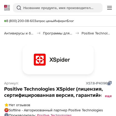
Softline
Поиск
Ме
8 (800) 200-08-60
Запрос цены
Инферит
Блог
Антивирусы и безопасность
Программы для защиты информации
Positive Technologies XSpider
Артикул:
XS7.8-IP4096
Positive Technologies XSpider (лицензия,
сертифицированная версия, гарантийные
еще
обязательства в течение 1 года), на 4096
Нет отзывов
хостов
Softline - Авторизованный партнер Positive Technologies
Производитель:
Positive Technologies