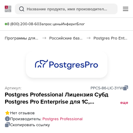
Softline
Поиск
Ме
8 (800) 200-08-60
Запрос цены
Инферит
Блог
Программы для программирования
Российские базы данных (Импортозамещение)
Postgres Pro Enterprise для 1С
Артикул:
PPCS-86-LIC-3YW
Postgres Professional Лицензия Субд
Postgres Pro Enterprise для 1C,
еще
сертифицированная версия на 1 ядро x86-
Нет отзывов
64, зарегистрировано в ЕДИНОМ РЕЕСТРЕ
Производитель:
Postgres Professional
российских программ для ЭВМ и БД под
Скопировать ссылку
рег (№ 104 с гарантией 3 года), Лицензия