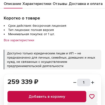
(включает графическую платформу
Описание
Характеристики
Отзывы
Доставка и оплата
управления и администрирования
Postgres Pro Enterprise Manager,
Коротко о товаре
отказоустойчивый кластер BiHA, модуль
резервного копирования Postgres Pro
Срок действия: бессрочная лицензия
Тип лицензии: полная версия
Backup Enterprise)
Минимальная покупка: от 1 шт.
Все характеристики
Доступно только юридическим лицам и ИП – не
предназначено для личных, семейных, домашних и иных
нужд, не связанных с осуществлением
предпринимательской деятельности
259 339
₽
Добавить в корзину