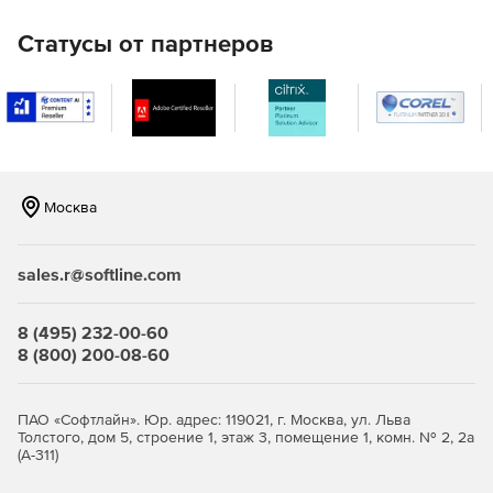
Встроенный пулер соединений и автоматическая
компиляция планов запросов.
Статусы от партнеров
Полнотекстовый поиск с ранжированием и поддержка
Крипто БД 2.0.
Улучшения для временных таблиц и отчетов в новых
релизах (17.6+).
Москва
Основные преимущества
Совместимость
sales.r@softline.com
Официальная сертификация от 1С обеспечивает полную
совместимость Postgres Pro Enterprise с платформой,
гарантируя стабильную работу и техническую поддержку
8 (495) 232-00-60
при совместном использовании.​
8 (800) 200-08-60
Производительность
ПАО «Софтлайн». Юр. адрес: 119021, г. Москва, ул. Льва
Система повышает скорость работы баз данных 1С на 25–
Толстого, дом 5, строение 1, этаж 3, помещение 1, комн. № 2, 2а
(А-311)
30% в целом и до 10 раз по ключевым операциям, таким
как «Закрытие месяца».