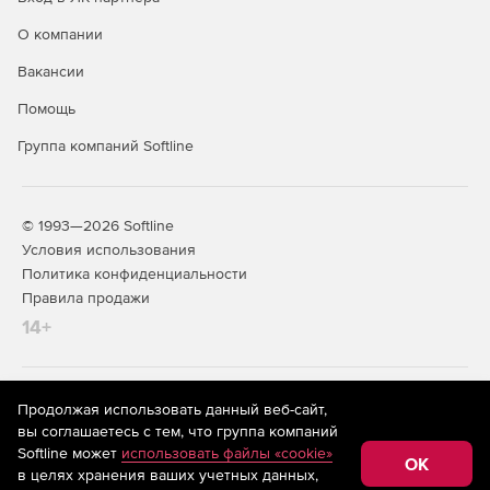
О компании
Вакансии
Помощь
Группа компаний Softline
© 1993—2026 Softline
Условия использования
Политика конфиденциальности
Правила продажи
14+
На информационном ресурсе store.softline.ru применяются
Продолжая использовать данный веб-сайт,
рекомендательные технологии
(информационные технологии
вы соглашаетесь с тем, что группа компаний
предоставления информации на основе сбора,
Softline может
использовать файлы «cookie»
систематизации и анализа сведений, относящихся к
OK
в целях хранения ваших учетных данных,
предпочтениям пользователей сети «Интернет»,