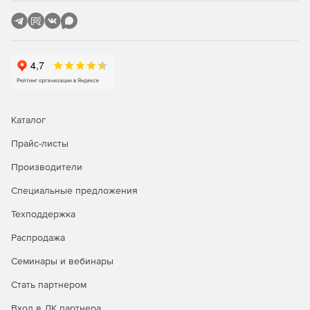
Удобство администрирования
Предусмотрены пресеты настроек для 1С, автоматизация
повседневных задач, продвинутый мониторинг и
инструменты контроля нагрузки.​
Надежность системы
Каталог
Встроенные средства отказоустойчивости, исправление
Прайс-листы
повреждений данных, инкрементное резервное
копирование и восстановление без полной
Производители
переразвертки.​
Специальные предложения
Сертификация
Техподдержка
СУБД внесена в реестр отечественного программного
Распродажа
обеспечения, соответствует требованиям российского
законодательства, доступна версия с сертификацией
Семинары и вебинары
ФСТЭК.
Стать партнером
Вход в ЛК партнера