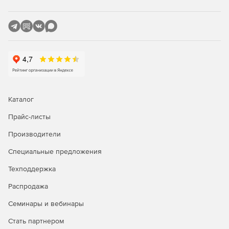
как «Закрытие месяца».
Удобство администрирования
Предусмотрены пресеты настроек для 1С, автоматизация
повседневных задач, продвинутый мониторинг и
инструменты контроля нагрузки.​
Надежность системы
Каталог
Встроенные средства отказоустойчивости, исправление
Прайс-листы
повреждений данных, инкрементное резервное
копирование и восстановление без полной
Производители
переразвертки.​
Специальные предложения
Сертификация
Техподдержка
СУБД внесена в реестр отечественного программного
Распродажа
обеспечения, соответствует требованиям российского
законодательства, доступна версия с сертификацией
Семинары и вебинары
ФСТЭК.
Стать партнером