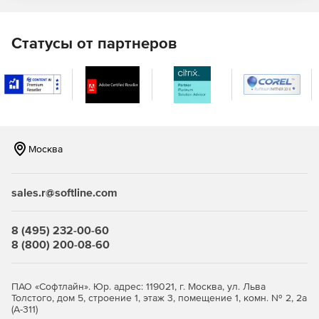
Встроенный пулер соединений и автоматическая
компиляция планов запросов.
Статусы от партнеров
Полнотекстовый поиск с ранжированием и поддержка
Крипто БД 2.0.
Улучшения для временных таблиц и отчетов в новых
релизах (17.6+).
Москва
Основные преимущества
Совместимость
sales.r@softline.com
Официальная сертификация от 1С обеспечивает полную
совместимость Postgres Pro Enterprise с платформой,
гарантируя стабильную работу и техническую поддержку
8 (495) 232-00-60
при совместном использовании.​
8 (800) 200-08-60
Производительность
ПАО «Софтлайн». Юр. адрес: 119021, г. Москва, ул. Льва
Система повышает скорость работы баз данных 1С на 25–
Толстого, дом 5, строение 1, этаж 3, помещение 1, комн. № 2, 2а
(А-311)
30% в целом и до 10 раз по ключевым операциям, таким