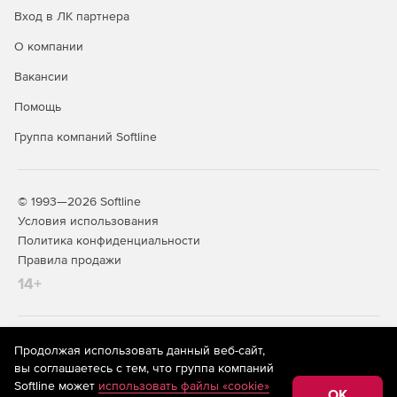
Вход в ЛК партнера
О компании
Вакансии
Помощь
Группа компаний Softline
© 1993—2026 Softline
Условия использования
Политика конфиденциальности
Правила продажи
14+
На информационном ресурсе store.softline.ru применяются
Продолжая использовать данный веб-сайт,
рекомендательные технологии
(информационные технологии
вы соглашаетесь с тем, что группа компаний
предоставления информации на основе сбора,
Softline может
использовать файлы «cookie»
систематизации и анализа сведений, относящихся к
OK