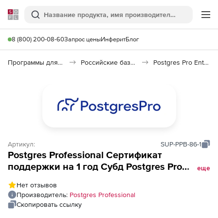
Softline
Поиск
Ме
8 (800) 200-08-60
Запрос цены
Инферит
Блог
Программы для программирования
Российские базы данных (Импортозамещение)
Postgres Pro Enterprise для 1С
Артикул:
SUP-PPB-86-1
Postgres Professional Сертификат
поддержки на 1 год Субд Postgres Pro
еще
Enterprise для 1С-Битрикс на 1 ядро x86-64,
Нет отзывов
Производитель:
Postgres Professional
Скопировать ссылку