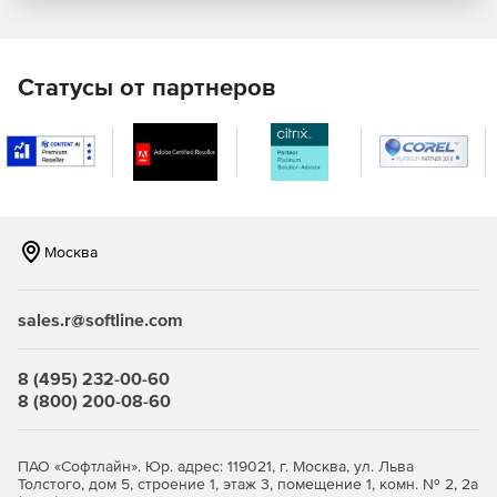
обеспечения.
Регулярные обновления
Статусы от партнеров
Ежегодно выпускается свыше 68 000 обновлений.
Слияние с новыми возможностями PostgreSQL
происходит быстрее всех на российском рынке.
Стабильность бизнеса
Миграция проходит без снижения производительности и
Москва
надежности. Система сохраняет работоспособность даже
при пиковых нагрузках.
sales.r@softline.com
Экономия затрат
Встроенные инструменты облегчают перенос данных и
8 (495) 232-00-60
кода. Затраты на капитал и эксплуатацию сокращаются в
8 (800) 200-08-60
4–6 раз по сравнению с зарубежными аналогами.
Масштабирование и отказоустойчивость
ПАО «Софтлайн». Юр. адрес: 119021, г. Москва, ул. Льва
Толстого, дом 5, строение 1, этаж 3, помещение 1, комн. № 2, 2а