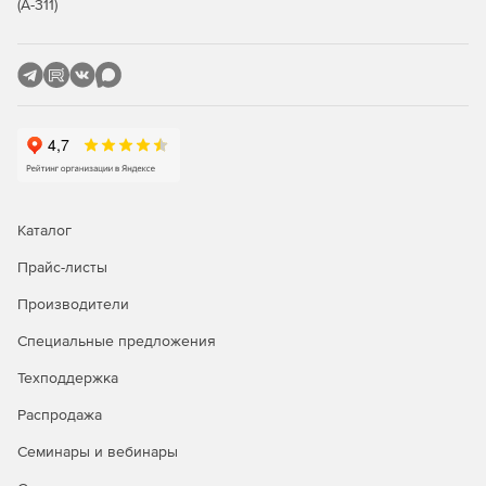
(А-311)
Postgres Pro Enterprise включает встроенный
отказоустойчивый кластер BiHA с симметричной
мультимастер-репликацией, каскадной репликацией для
распределенных ЦОДов и автоматическим
перестроением цепочек при сбоях. Технология Proxima
объединяет пулер соединений, балансировку нагрузки
(round-robin, weighted-round-robin, least-connections,
random) и масштабирование, снижая задержки без
внешних прокси. Горизонтальное шардирование через
Shardman/Citus распределяет данные по узлам для
обработки петабайтных объемов.
Каталог
Прайс-листы
Производительность запросов
Производители
Адаптивный оптимизатор AQO 4.0 с машинным
обучением корректирует планы выполнения, сокращая
Специальные предложения
накладные расходы и нагрузку на диски для OLTP/OLAP-
Техподдержка
сценариев. Кеширование результатов в
pgpro_result_cache с автоматической инвалидацией
Распродажа
ускоряет повторяющиеся выборки в веб-приложениях и
витринах данных. Приоритизация ресурсов динамически
Семинары и вебинары
распределяет CPU и I/O между группами пользователей.