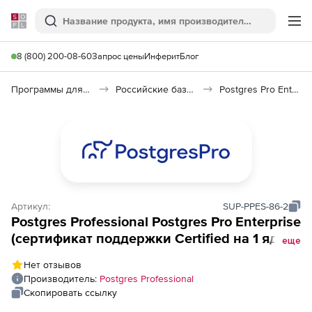
Softline
Поиск
Ме
8 (800) 200-08-60
Запрос цены
Инферит
Блог
Программы для программирования
Российские базы данных (Импортозамещение)
Postgres Pro Enterprise
Артикул:
SUP-PPES-86-2
Postgres Professional Postgres Pro Enterprise
(сертификат поддержки Certified на 1 ядро
еще
х86), 2 года
Нет отзывов
Производитель:
Postgres Professional
Скопировать ссылку