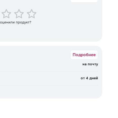
 секционирование таблиц.
ская компиляция планов запросов.
 оценили продукт?
ддержка Крипто БД 2.0.
новых релизах (17.6+).
Подробнее
на почту
олную совместимость Postgres Pro Enterprise с
хническую поддержку при совместном использовании.​
от 4 дней
С на 25–30% в целом и до 10 раз по ключевым