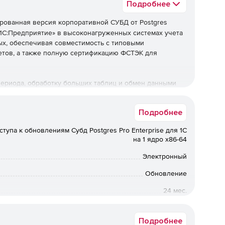
Подробнее
рованная версия корпоративной СУБД от Postgres
«1С:Предприятие» в высоконагруженных системах учета
ых, обеспечивая совместимость с типовыми
четов, а также полную сертификацию ФСТЭК для
периода, обработку больших таблиц и обмен данными
1С поддерживает до 10 000 одновременных пользователей
востью на уровне мультимастер-кластеров.
Подробнее
тупа к обновлениям Субд Postgres Pro Enterprise для 1C
на 1 ядро x86-64
ерывной работы без переполнения.
Электронный
 уровне блоков с компрессией данных.
Обновление
учением для ускорения сложных запросов 1С.
24 мес.
Коммерческая
льтимастер) для высокой доступности.
Подробнее