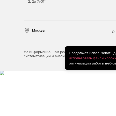
2, 2а (А-311)
Москва
© 
На информационном ресурсе store.softline.ru примен
Продолжая использовать дан
систематизации и анализа сведений, относящихся к 
использовать файлы «cooki
оптимизации работы веб-са