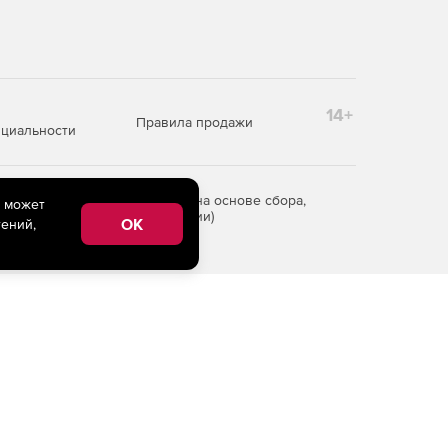
14+
Правила продажи
циальности
редоставления информации на основе сбора,
e может
рритории Российской Федерации)
OK
ений,