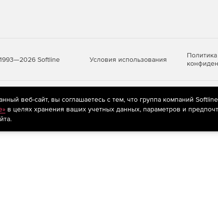
Политика
Условия использования
1993—2026 Softline
конфиден
яются
рекомендательные технологии
(информационные технологии п
ный веб-сайт, вы соглашаетесь с тем, что группа компаний Softlin
предпочтениям пользователей сети «Интернет», находящихся на те
e»
в целях хранения ваших учетных данных, параметров и предпочт
йта.