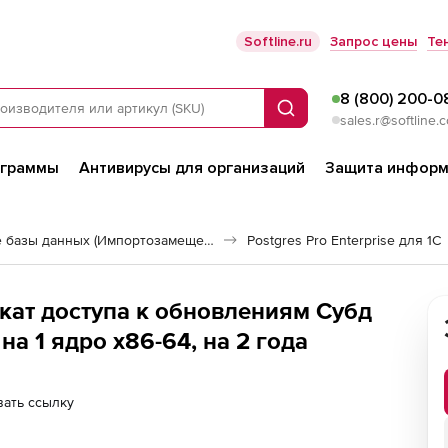
Softline.ru
Запрос цены
Те
8 (800) 200-0
Поиск
sales.r@softline.
ограммы
Антивирусы для организаций
Защита информ
Российские базы данных (Импортозамещение)
Postgres Pro Enterprise для 1С
икат доступа к обновлениям Субд
 на 1 ядро x86-64, на 2 года
ать ссылку