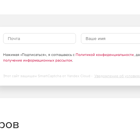
атизация повседневных задач, продвинутый мониторинг
равление повреждений данных, инкрементное резервное
азвертки.​
Нажимая «Подписаться», я соглашаюсь с
Политикой конфиденциальности
, д
получение информационных рассылок
.
много обеспечения, соответствует требованиям
 с сертификацией ФСТЭК.
Этот сайт защищен SmartCaptcha от Yandex Cloud -
Уведомление об условия
еров