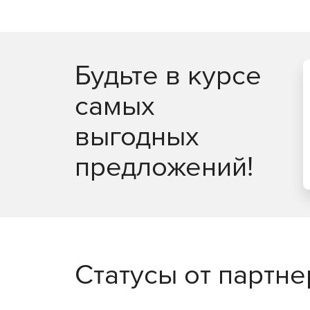
Предусмотрены пресеты настроек для 1С, автом
и инструменты контроля нагрузки.​
Надежность системы
Будьте в курсе
Встроенные средства отказоустойчивости, исп
копирование и восстановление без полной перер
самых
Сертификация
выгодных
СУБД внесена в реестр отечественного програм
предложений!
российского законодательства, доступна версия
Статусы от партн