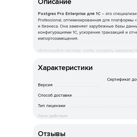
Описание
Postgres Pro Enterprise для 1С
– это специализи
Professional, оптимизированная для платформы 
и бизнеса. Она заменяет зарубежные базы данн
конфигурациями 1С, ускорение транзакций и от
импортозамещения.
Используйте систему, чтобы ускорить закрытие 
между базами 1С. Postgres Pro Enterprise для 
и базы данных объемом 150 ТБ, с отказоустойчи
Характеристики
Ключевые функции
Сертификат дос
Версия
64-разрядный счетчик транзакций для непр
Способ доставки
Инкрементальное резервное копирование на
Тип лицензии
Адаптивный оптимизатор AQO с машинным об
Срок действия
Тип организации
Симметричный отказоустойчивый кластер (му
Отзывы