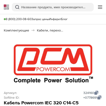
Softline
Поиск
Ме
8 (800) 200-08-60
Запрос цены
Инферит
Блог
Комплектующие
Кабели, переходники, разъемы
Артикул:
324160
Softline ID:
+0778691
Кабель Powercom IEC 320 C14-C5