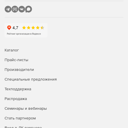
организовать сетевой мониторинг состояния ИБП.
Функции
Модель поддерживает функцию холодного старта,
позволяющую включить источник бесперебойного
питания даже при отсутствии напряжения в сети. Режим
энергосбережения Green Mode снижает потребление
энергии, а функция простой замены аккумулятора
Каталог
облегчает обслуживание и минимизирует время
отключения системы. Такие возможности делают Smart
Прайс-листы
King Pro+ SPR-1000 LCD привлекательным решением для
Производители
защиты вычислительного и телекоммуникационного
оборудования мощностью до 3000 ВА, обеспечивая
Специальные предложения
стабильную работу и длительный срок службы
оборудования в условиях нестабильной сети.
Техподдержка
Распродажа
Семинары и вебинары
Стать партнером
Вход в ЛК партнера