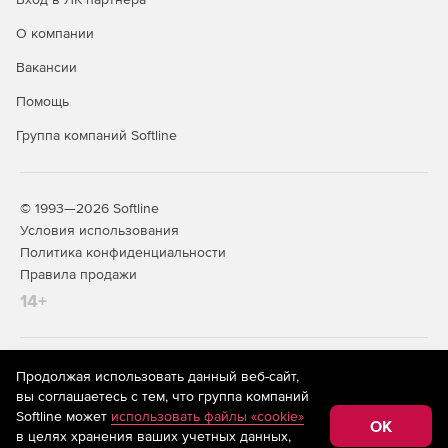
О компании
Вакансии
Помощь
Группа компаний Softline
© 1993—2026 Softline
Условия использования
Политика конфиденциальности
Правила продажи
14+
На информационном ресурсе store.softline.ru применяются
Продолжая использовать данный веб-сайт,
рекомендательные технологии
(информационные технологии
вы соглашаетесь с тем, что группа компаний
предоставления информации на основе сбора,
Softline может
использовать файлы «cookie»
систематизации и анализа сведений, относящихся к
OK
в целях хранения ваших учетных данных,
предпочтениям пользователей сети «Интернет»,