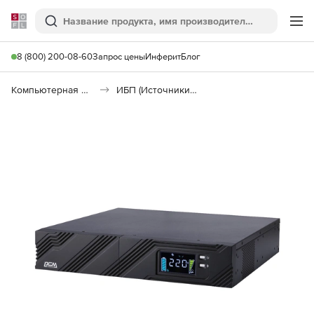
Softline
Поиск
Ме
8 (800) 200-08-60
Запрос цены
Инферит
Блог
Компьютерная периферия
ИБП (Источники бесперебойного питания)