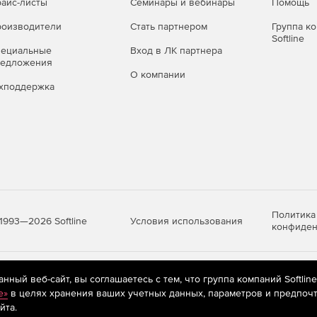
айс-листы
Семинары и вебинары
Помощь
оизводители
Стать партнером
Группа к
Softline
пециальные
Вход в ЛК партнера
редложения
О компании
хподдержка
Политика
Условия использования
1993—2026 Softline
конфиден
яются
рекомендательные технологии
(информационные технологии п
ный веб-сайт, вы соглашаетесь с тем, что группа компаний Softlin
предпочтениям пользователей сети «Интернет», находящихся на те
e»
в целях хранения ваших учетных данных, параметров и предпочт
йта.