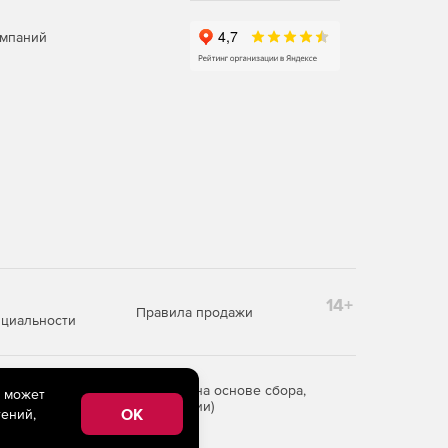
омпаний
14+
Правила продажи
циальности
редоставления информации на основе сбора,
e может
рритории Российской Федерации)
OK
ений,