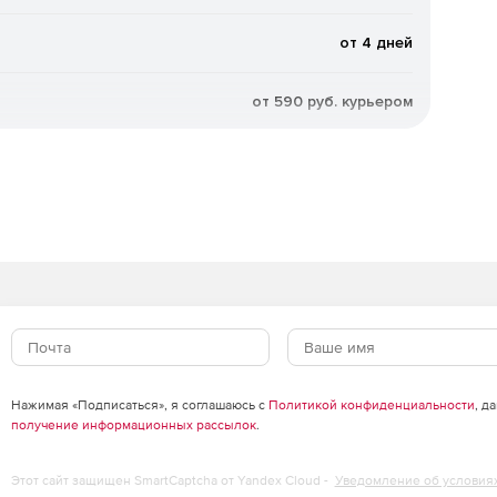
от 4 дней
от 590 руб. курьером
Нажимая «Подписаться», я соглашаюсь с
Политикой конфиденциальности
, д
получение информационных рассылок
.
Этот сайт защищен SmartCaptcha от Yandex Cloud -
Уведомление об условия