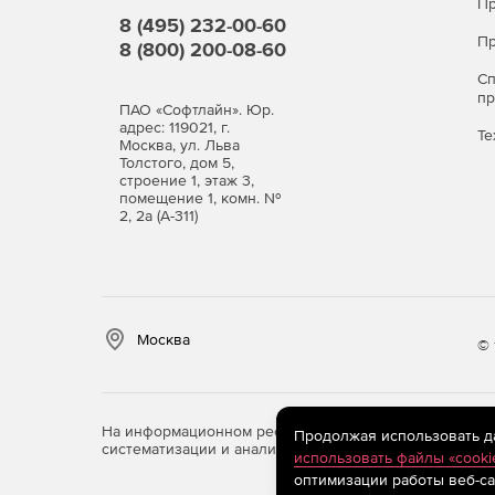
Пр
8 (495) 232-00-60
Пр
8 (800) 200-08-60
С
п
ПАО «Софтлайн». Юр.
адрес: 119021, г.
Те
Москва, ул. Льва
Толстого, дом 5,
строение 1, этаж 3,
помещение 1, комн. №
2, 2а (А-311)
Москва
© 
На информационном ресурсе store.softline.ru примен
Продолжая использовать дан
систематизации и анализа сведений, относящихся к 
использовать файлы «cooki
оптимизации работы веб-са