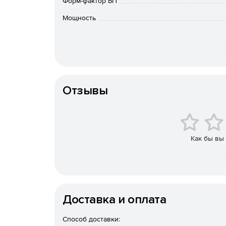
Форм-фактор БП
Мощность
Коннекторы
Отзывы
Входное напряжение
Комбинированная
нагрузка по линиям +12V
Как бы вы
Доставка и оплата
Способ доставки: