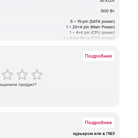
ATX12V
500 Вт
5 × 15-pin (SATA power)
1 × 20+4 pin (Main Power)
1 × 4+4 pin (CPU power)
1 × 4-pin Berg (FDD power)
2 × 4-pin Molex-8981 (Peripheral)
2 × 6-pin (Video Power)
Подробнее
200–240 В @ 50/60 Гц
432 Вт
 оценили продукт?
Подробнее
курьером или в ПВЗ