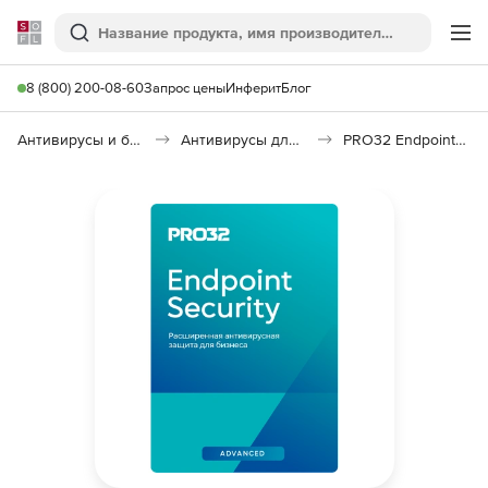
Softline
Поиск
Ме
8 (800) 200-08-60
Запрос цены
Инферит
Блог
Антивирусы и безопасность
Антивирусы для организаций
PRO32 Endpoint Security Advanced