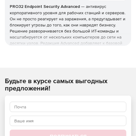
PRO32 Endpoint Security Advanced
— антивирус
корпоративного уровня для рабочих станций и серверов.
Он не просто реагирует на заражения, а предугадывает и
блокирует угрозы до того, как они навредят бизнесу.
Решение разворачивается без большой ИТ-команды и
масштабируется от нескольких компьютеров до сети на
десятки узлов. Редакция Advanced добавляет к базовой
защите инструменты жёсткого контроля: управление
приложениями и доступом, контроль USB и веб-
фильтрацию. Купить PRO32 Endpoint Security и получить
ключи можно в этой карточке (продукт для юрлиц и ИП).
Как устроена защита
Будьте в курсе самых выгодных
предложений!
В основе — многоуровневая модель: антивирус,
антишпион и антифишинг, защита от руткитов и программ-
вымогателей, фильтрация почты и интернет-трафика.
Отмеченные наградами технологии упреждающего
обнаружения дополняются поведенческим
(эвристическим) анализом, который выявляет
неизвестные вредоносные программы и эксплойты
нулевого дня.