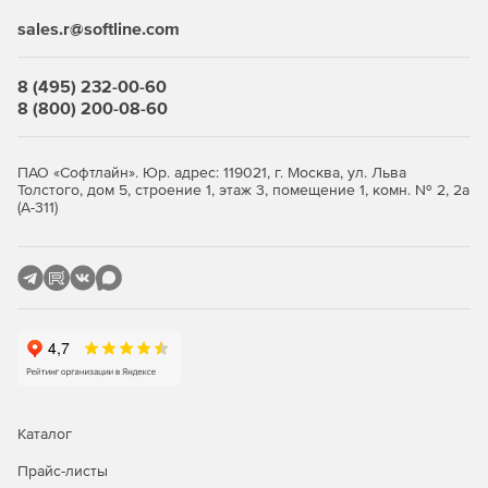
консоль из любого браузера. В редакции Advanced
sales.r@softline.com
доступны контроль приложений, контроль USB-устройств
и веб-фильтры, а также защита файловых серверов и
8 (495) 232-00-60
интеграция с SIEM-системами. Облачная аналитика угроз
8 (800) 200-08-60
PRO32 ETI (Ecosystem Threat Intelligence) собирает данные
о глобальных атаках и ускоряет реакцию на новые
угрозы; продукт интегрируется с Active Directory и
ПАО «Софтлайн». Юр. адрес: 119021, г. Москва, ул. Льва
отслеживает безопасность сетей Wi-Fi. Разворачивать
Толстого, дом 5, строение 1, этаж 3, помещение 1, комн. № 2, 2а
защиту удобно: удалённая и тихая установка, рассылка по
(А-311)
электронной почте или пакетами, поддержка
распределённых филиалов.
Как купить PRO32 Endpoint
Security
Выберите количество узлов, оформите заказ и получите
ключи — развёртывание выполняется удалённо через
веб-консоль. Покупка в store.softline.ru — это работа с
юридическими лицами по договору и счёту, полный пакет
Каталог
закрывающих документов (счёт, накладная, счёт-фактура)
и помощь в подборе нужного количества лицензий.
Прайс-листы