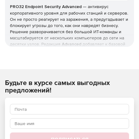
PRO32 Endpoint Security
Advanced
— антивирус
корпоративного уровня для рабочих станций и серверов.
Он не просто реагирует на заражения, а предугадывает и
блокирует угрозы до того, как они навредят бизнесу.
Решение разворачивается без большой ИТ-команды и
масштабируется от нескольких компьютеров до сети на
десятки узлов. Редакция
Advanced
добавляет к базовой
защите инструменты жёсткого контроля: управление
приложениями и доступом, контроль USB и веб-
фильтрацию. Купить
PRO32 Endpoint Security
и получить
ключи
можно в этой карточке (продукт для юрлиц и ИП).
Будьте в курсе самых выгодных
Как устроена защита
предложений!
В основе — многоуровневая модель: антивирус,
антишпион и антифишинг, защита от руткитов и программ-
вымогателей, фильтрация почты и интернет-трафика.
Отмеченные наградами технологии упреждающего
обнаружения дополняются поведенческим
(эвристическим) анализом, который выявляет
неизвестные вредоносные программы и эксплойты
нулевого дня.