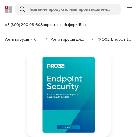
Softline
Поиск
Ме
8 (800) 200-08-60
Запрос цены
Инферит
Блог
Антивирусы и безопасность
Антивирусы для организаций
PRO32 Endpoint Security Advanced