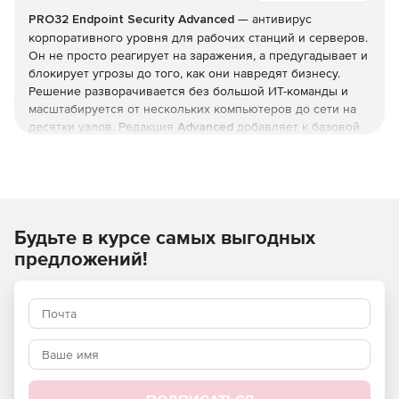
PRO32 Endpoint Security
Advanced
— антивирус
корпоративного уровня для рабочих станций и серверов.
Он не просто реагирует на заражения, а предугадывает и
блокирует угрозы до того, как они навредят бизнесу.
Решение разворачивается без большой ИТ-команды и
масштабируется от нескольких компьютеров до сети на
десятки узлов. Редакция
Advanced
добавляет к базовой
защите инструменты жёсткого контроля: управление
приложениями и доступом, контроль USB и веб-
фильтрацию. Купить
PRO32 Endpoint Security
и получить
ключи
можно в этой карточке (продукт для юрлиц и ИП).
Будьте в курсе самых выгодных
Как устроена защита
предложений!
В основе — многоуровневая модель: антивирус,
антишпион и антифишинг, защита от руткитов и программ-
вымогателей, фильтрация почты и интернет-трафика.
Отмеченные наградами технологии упреждающего
обнаружения дополняются поведенческим
(эвристическим) анализом, который выявляет
неизвестные вредоносные программы и эксплойты
нулевого дня.