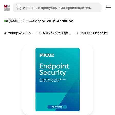
Softline
Поиск
Ме
8 (800) 200-08-60
Запрос цены
Инферит
Блог
Антивирусы и безопасность
Антивирусы для организаций
PRO32 Endpoint Security Advanced