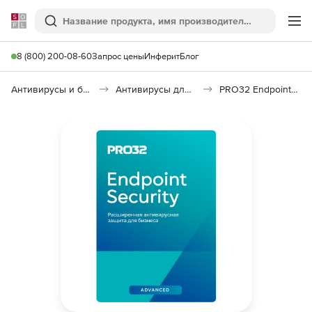
Softline
Поиск
Ме
8 (800) 200-08-60
Запрос цены
Инферит
Блог
Антивирусы и безопасность
Антивирусы для организаций
PRO32 Endpoint Security Advanced