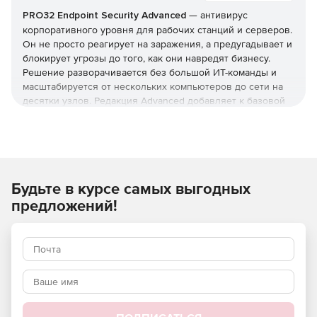
PRO32 Endpoint Security Advanced
— антивирус
корпоративного уровня для рабочих станций и серверов.
Он не просто реагирует на заражения, а предугадывает и
блокирует угрозы до того, как они навредят бизнесу.
Решение разворачивается без большой ИТ-команды и
масштабируется от нескольких компьютеров до сети на
десятки узлов. Редакция Advanced добавляет к базовой
защите инструменты жёсткого контроля: управление
приложениями и доступом, контроль USB и веб-
фильтрацию. Купить PRO32 Endpoint Security и получить
ключи можно в этой карточке (продукт для юрлиц и ИП).
Как устроена защита
Будьте в курсе самых выгодных
предложений!
В основе — многоуровневая модель: антивирус,
антишпион и антифишинг, защита от руткитов и программ-
вымогателей, фильтрация почты и интернет-трафика.
Отмеченные наградами технологии упреждающего
обнаружения дополняются поведенческим
(эвристическим) анализом, который выявляет
неизвестные вредоносные программы и эксплойты
нулевого дня.