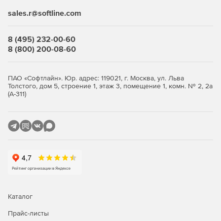
консоль из любого браузера. В редакции Advanced
sales.r@softline.com
доступны контроль приложений, контроль USB-устройств
и веб-фильтры, а также защита файловых серверов и
8 (495) 232-00-60
интеграция с SIEM-системами. Облачная аналитика угроз
8 (800) 200-08-60
PRO32 ETI (Ecosystem Threat Intelligence) собирает данные
о глобальных атаках и ускоряет реакцию на новые
угрозы; продукт интегрируется с Active Directory и
ПАО «Софтлайн». Юр. адрес: 119021, г. Москва, ул. Льва
отслеживает безопасность сетей Wi-Fi. Разворачивать
Толстого, дом 5, строение 1, этаж 3, помещение 1, комн. № 2, 2а
защиту удобно: удалённая и тихая установка, рассылка по
(А-311)
электронной почте или пакетами, поддержка
распределённых филиалов.
Как купить PRO32 Endpoint
Security
Выберите количество узлов, оформите заказ и получите
ключи — развёртывание выполняется удалённо через
веб-консоль. Покупка в store.softline.ru — это работа с
юридическими лицами по договору и счёту, полный пакет
Каталог
закрывающих документов (счёт, накладная, счёт-фактура)
и помощь в подборе нужного количества лицензий.
Прайс-листы