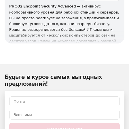
PRO32 Endpoint Security Advanced
— антивирус
корпоративного уровня для рабочих станций и серверов.
Он не просто реагирует на заражения, а предугадывает и
блокирует угрозы до того, как они навредят бизнесу.
Решение разворачивается без большой ИТ-команды и
масштабируется от нескольких компьютеров до сети на
десятки узлов. Редакция Advanced добавляет к базовой
защите инструменты жёсткого контроля: управление
приложениями и доступом, контроль USB и веб-
фильтрацию. Купить PRO32 Endpoint Security и получить
ключи можно в этой карточке (продукт для юрлиц и ИП).
Как устроена защита
Будьте в курсе самых выгодных
предложений!
В основе — многоуровневая модель: антивирус,
антишпион и антифишинг, защита от руткитов и программ-
вымогателей, фильтрация почты и интернет-трафика.
Отмеченные наградами технологии упреждающего
обнаружения дополняются поведенческим
(эвристическим) анализом, который выявляет
неизвестные вредоносные программы и эксплойты
нулевого дня.