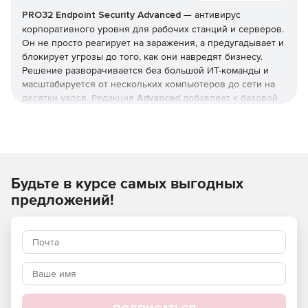
PRO32 Endpoint Security
Advanced
— антивирус
корпоративного уровня для рабочих станций и серверов.
Он не просто реагирует на заражения, а предугадывает и
блокирует угрозы до того, как они навредят бизнесу.
Решение разворачивается без большой ИТ-команды и
масштабируется от нескольких компьютеров до сети на
десятки узлов. Редакция
Advanced
добавляет к базовой
защите инструменты жёсткого контроля: управление
приложениями и доступом, контроль USB и веб-
фильтрацию. Купить
PRO32 Endpoint Security
и получить
ключи
можно в этой карточке (продукт для юрлиц и ИП).
Будьте в курсе самых выгодных
Как устроена защита
предложений!
В основе — многоуровневая модель: антивирус,
антишпион и антифишинг, защита от руткитов и программ-
вымогателей, фильтрация почты и интернет-трафика.
Отмеченные наградами технологии упреждающего
обнаружения дополняются поведенческим
(эвристическим) анализом, который выявляет
неизвестные вредоносные программы и эксплойты
нулевого дня.