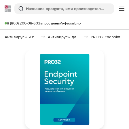
Softline
Поиск
Ме
8 (800) 200-08-60
Запрос цены
Инферит
Блог
Антивирусы и безопасность
Антивирусы для организаций
PRO32 Endpoint Security Advanced