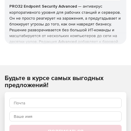
PRO32 Endpoint Security
Advanced
— антивирус
корпоративного уровня для рабочих станций и серверов.
Он не просто реагирует на заражения, а предугадывает и
блокирует угрозы до того, как они навредят бизнесу.
Решение разворачивается без большой ИТ-команды и
масштабируется от нескольких компьютеров до сети на
десятки узлов. Редакция
Advanced
добавляет к базовой
защите инструменты жёсткого контроля: управление
приложениями и доступом, контроль USB и веб-
фильтрацию. Купить
PRO32 Endpoint Security
и получить
ключи
можно в этой карточке (продукт для юрлиц и ИП).
Будьте в курсе самых выгодных
Как устроена защита
предложений!
В основе — многоуровневая модель: антивирус,
антишпион и антифишинг, защита от руткитов и программ-
вымогателей, фильтрация почты и интернет-трафика.
Отмеченные наградами технологии упреждающего
обнаружения дополняются поведенческим
(эвристическим) анализом, который выявляет
неизвестные вредоносные программы и эксплойты
нулевого дня.