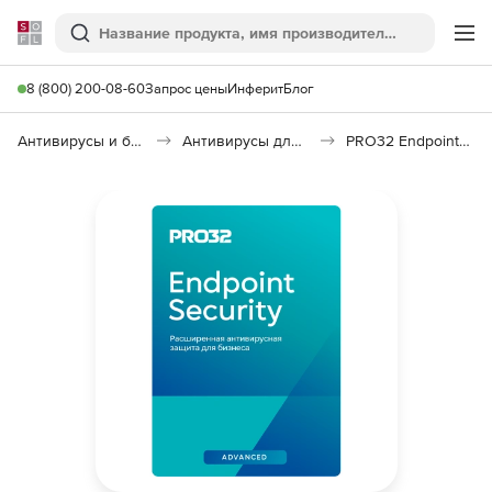
Softline
Поиск
Ме
8 (800) 200-08-60
Запрос цены
Инферит
Блог
Антивирусы и безопасность
Антивирусы для организаций
PRO32 Endpoint Security Advanced