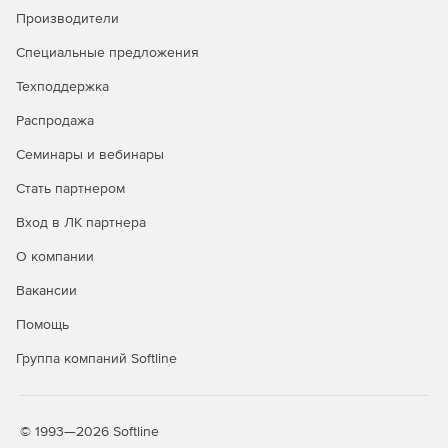
Производители
Сравнение редакций: Standard и
Advanced
Специальные предложения
Техподдержка
Обе редакции обеспечивают многоуровневую защиту
рабочих станций и файловых серверов. Отличие — в
Распродажа
инструментах жёсткого контроля: контроль приложений,
контроль USB-устройств и веб-фильтрация доступны
Семинары и вебинары
только в редакции Advanced. Ниже — что входит в
Стать партнером
каждую редакцию.
Вход в ЛК партнера
Функция / модуль
Standard
Advanced
О компании
Антивирус, антишпион,
✓
✓
Вакансии
антифишинг
Помощь
Защита от руткитов и программ-
✓
✓
вымогателей
Группа компаний Softline
Безопасный просмотр сайтов
✓
✓
(сканирование URL)
© 1993—2026 Softline
Защита электронной почты
✓
✓