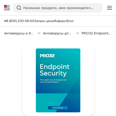
Softline
Поиск
Ме
8 (800) 200-08-60
Запрос цены
Инферит
Блог
Антивирусы и безопасность
Антивирусы для организаций
PRO32 Endpoint Security Advanced