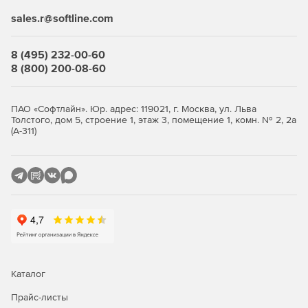
консоль из любого браузера. В редакции Advanced
sales.r@softline.com
доступны контроль приложений, контроль USB-устройств
и веб-фильтры, а также защита файловых серверов и
8 (495) 232-00-60
интеграция с SIEM-системами. Облачная аналитика угроз
8 (800) 200-08-60
PRO32 ETI (Ecosystem Threat Intelligence) собирает данные
о глобальных атаках и ускоряет реакцию на новые
угрозы; продукт интегрируется с Active Directory и
ПАО «Софтлайн». Юр. адрес: 119021, г. Москва, ул. Льва
отслеживает безопасность сетей Wi-Fi. Разворачивать
Толстого, дом 5, строение 1, этаж 3, помещение 1, комн. № 2, 2а
защиту удобно: удалённая и тихая установка, рассылка по
(А-311)
электронной почте или пакетами, поддержка
распределённых филиалов.
Как купить PRO32 Endpoint
Security
Выберите количество узлов, оформите заказ и получите
ключи — развёртывание выполняется удалённо через
веб-консоль. Покупка в store.softline.ru — это работа с
юридическими лицами по договору и счёту, полный пакет
Каталог
закрывающих документов (счёт, накладная, счёт-фактура)
и помощь в подборе нужного количества лицензий.
Прайс-листы