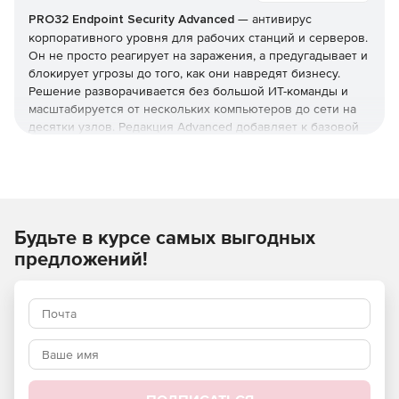
PRO32 Endpoint Security Advanced
— антивирус
корпоративного уровня для рабочих станций и серверов.
Он не просто реагирует на заражения, а предугадывает и
блокирует угрозы до того, как они навредят бизнесу.
Решение разворачивается без большой ИТ-команды и
масштабируется от нескольких компьютеров до сети на
десятки узлов. Редакция Advanced добавляет к базовой
защите инструменты жёсткого контроля: управление
приложениями и доступом, контроль USB и веб-
фильтрацию. Купить PRO32 Endpoint Security и получить
ключи можно в этой карточке (продукт для юрлиц и ИП).
Как устроена защита
Будьте в курсе самых выгодных
предложений!
В основе — многоуровневая модель: антивирус,
антишпион и антифишинг, защита от руткитов и программ-
вымогателей, фильтрация почты и интернет-трафика.
Отмеченные наградами технологии упреждающего
обнаружения дополняются поведенческим
(эвристическим) анализом, который выявляет
неизвестные вредоносные программы и эксплойты
нулевого дня.