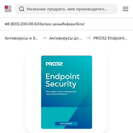
Softline
Поиск
Ме
8 (800) 200-08-60
Запрос цены
Инферит
Блог
Антивирусы и безопасность
Антивирусы для организаций
PRO32 Endpoint Security Advanced