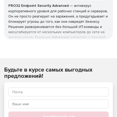
PRO32 Endpoint Security
Advanced
— антивирус
корпоративного уровня для рабочих станций и серверов.
Он не просто реагирует на заражения, а предугадывает и
блокирует угрозы до того, как они навредят бизнесу.
Решение разворачивается без большой ИТ-команды и
масштабируется от нескольких компьютеров до сети на
десятки узлов. Редакция
Advanced
добавляет к базовой
защите инструменты жёсткого контроля: управление
приложениями и доступом, контроль USB и веб-
фильтрацию. Купить
PRO32 Endpoint Security
и получить
ключи
можно в этой карточке (продукт для юрлиц и ИП).
Будьте в курсе самых выгодных
Как устроена защита
предложений!
В основе — многоуровневая модель: антивирус,
антишпион и антифишинг, защита от руткитов и программ-
вымогателей, фильтрация почты и интернет-трафика.
Отмеченные наградами технологии упреждающего
обнаружения дополняются поведенческим
(эвристическим) анализом, который выявляет
неизвестные вредоносные программы и эксплойты
нулевого дня.