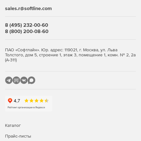
консоль из любого браузера. В редакции Advanced
sales.r@softline.com
доступны контроль приложений, контроль USB-устройств
и веб-фильтры, а также защита файловых серверов и
8 (495) 232-00-60
интеграция с SIEM-системами. Облачная аналитика угроз
8 (800) 200-08-60
PRO32 ETI (Ecosystem Threat Intelligence) собирает данные
о глобальных атаках и ускоряет реакцию на новые
угрозы; продукт интегрируется с Active Directory и
ПАО «Софтлайн». Юр. адрес: 119021, г. Москва, ул. Льва
отслеживает безопасность сетей Wi-Fi. Разворачивать
Толстого, дом 5, строение 1, этаж 3, помещение 1, комн. № 2, 2а
защиту удобно: удалённая и тихая установка, рассылка по
(А-311)
электронной почте или пакетами, поддержка
распределённых филиалов.
Как купить PRO32 Endpoint
Security
Выберите количество узлов, оформите заказ и получите
ключи — развёртывание выполняется удалённо через
веб-консоль. Покупка в store.softline.ru — это работа с
юридическими лицами по договору и счёту, полный пакет
Каталог
закрывающих документов (счёт, накладная, счёт-фактура)
и помощь в подборе нужного количества лицензий.
Прайс-листы