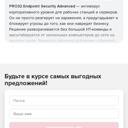
PRO32 Endpoint Security Advanced
— антивирус
корпоративного уровня для рабочих станций и серверов.
Он не просто реагирует на заражения, а предугадывает и
блокирует угрозы до того, как они навредят бизнесу.
Решение разворачивается без большой ИТ-команды и
масштабируется от нескольких компьютеров до сети на
десятки узлов. Редакция Advanced добавляет к базовой
защите инструменты жёсткого контроля: управление
приложениями и доступом, контроль USB и веб-
фильтрацию. Купить PRO32 Endpoint Security и получить
ключи можно в этой карточке (продукт для юрлиц и ИП).
Как устроена защита
Будьте в курсе самых выгодных
предложений!
В основе — многоуровневая модель: антивирус,
антишпион и антифишинг, защита от руткитов и программ-
вымогателей, фильтрация почты и интернет-трафика.
Отмеченные наградами технологии упреждающего
обнаружения дополняются поведенческим
(эвристическим) анализом, который выявляет
неизвестные вредоносные программы и эксплойты
нулевого дня.