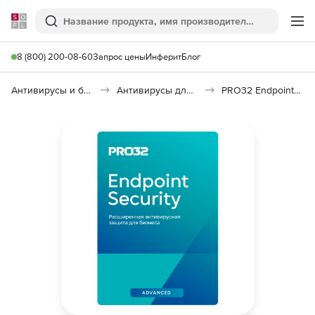
Softline
Поиск
Ме
8 (800) 200-08-60
Запрос цены
Инферит
Блог
Антивирусы и безопасность
Антивирусы для организаций
PRO32 Endpoint Security Advanced