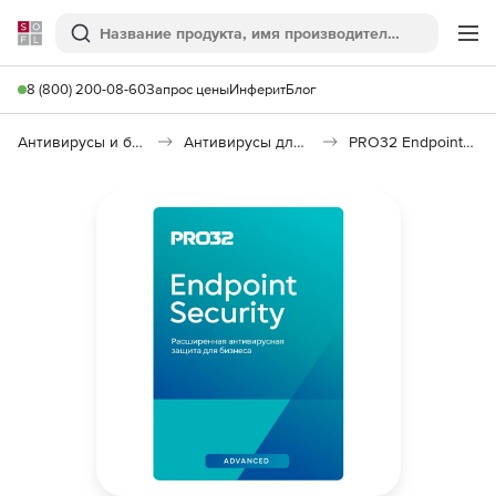
Softline
Поиск
Ме
8 (800) 200-08-60
Запрос цены
Инферит
Блог
Антивирусы и безопасность
Антивирусы для организаций
PRO32 Endpoint Security Advanced