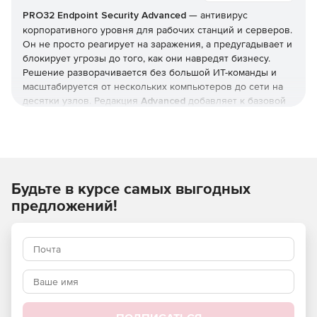
PRO32 Endpoint Security
Advanced
— антивирус
корпоративного уровня для рабочих станций и серверов.
Он не просто реагирует на заражения, а предугадывает и
блокирует угрозы до того, как они навредят бизнесу.
Решение разворачивается без большой ИТ-команды и
масштабируется от нескольких компьютеров до сети на
десятки узлов. Редакция
Advanced
добавляет к базовой
защите инструменты жёсткого контроля: управление
приложениями и доступом, контроль USB и веб-
фильтрацию. Купить
PRO32 Endpoint Security
и получить
ключи
можно в этой карточке (продукт для юрлиц и ИП).
Будьте в курсе самых выгодных
Как устроена защита
предложений!
В основе — многоуровневая модель: антивирус,
антишпион и антифишинг, защита от руткитов и программ-
вымогателей, фильтрация почты и интернет-трафика.
Отмеченные наградами технологии упреждающего
обнаружения дополняются поведенческим
(эвристическим) анализом, который выявляет
неизвестные вредоносные программы и эксплойты
нулевого дня.