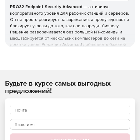
PRO32 Endpoint Security
Advanced
— антивирус
корпоративного уровня для рабочих станций и серверов.
Он не просто реагирует на заражения, а предугадывает и
блокирует угрозы до того, как они навредят бизнесу.
Решение разворачивается без большой ИТ-команды и
масштабируется от нескольких компьютеров до сети на
десятки узлов. Редакция
Advanced
добавляет к базовой
защите инструменты жёсткого контроля: управление
приложениями и доступом, контроль USB и веб-
фильтрацию. Купить
PRO32 Endpoint Security
и получить
ключи
можно в этой карточке (продукт для юрлиц и ИП).
Будьте в курсе самых выгодных
Как устроена защита
предложений!
В основе — многоуровневая модель: антивирус,
антишпион и антифишинг, защита от руткитов и программ-
вымогателей, фильтрация почты и интернет-трафика.
Отмеченные наградами технологии упреждающего
обнаружения дополняются поведенческим
(эвристическим) анализом, который выявляет
неизвестные вредоносные программы и эксплойты
нулевого дня.