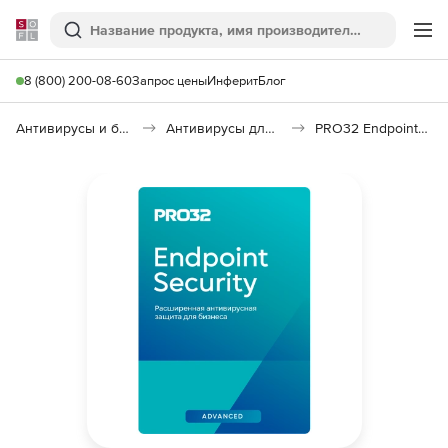
Softline
Поиск
Ме
8 (800) 200-08-60
Запрос цены
Инферит
Блог
Антивирусы и безопасность
Антивирусы для организаций
PRO32 Endpoint Security Advanced