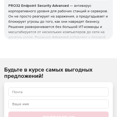
PRO32 Endpoint Security
Advanced
— антивирус
корпоративного уровня для рабочих станций и серверов.
Он не просто реагирует на заражения, а предугадывает и
блокирует угрозы до того, как они навредят бизнесу.
Решение разворачивается без большой ИТ-команды и
масштабируется от нескольких компьютеров до сети на
десятки узлов. Редакция
Advanced
добавляет к базовой
защите инструменты жёсткого контроля: управление
приложениями и доступом, контроль USB и веб-
фильтрацию. Купить
PRO32 Endpoint Security
и получить
ключи
можно в этой карточке (продукт для юрлиц и ИП).
Будьте в курсе самых выгодных
Как устроена защита
предложений!
В основе — многоуровневая модель: антивирус,
антишпион и антифишинг, защита от руткитов и программ-
вымогателей, фильтрация почты и интернет-трафика.
Отмеченные наградами технологии упреждающего
обнаружения дополняются поведенческим
(эвристическим) анализом, который выявляет
неизвестные вредоносные программы и эксплойты
нулевого дня.