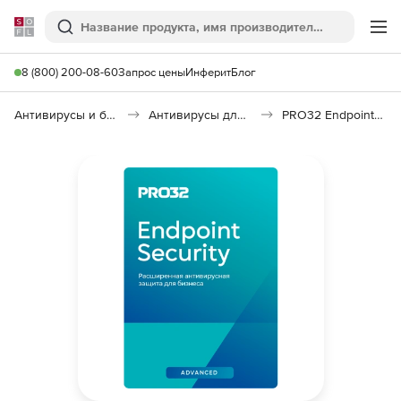
Softline
Поиск
Ме
8 (800) 200-08-60
Запрос цены
Инферит
Блог
Антивирусы и безопасность
Антивирусы для организаций
PRO32 Endpoint Security Advanced