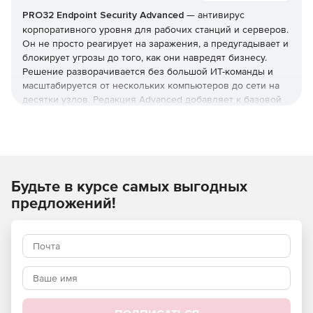
PRO32 Endpoint Security Advanced
— антивирус
корпоративного уровня для рабочих станций и серверов.
Он не просто реагирует на заражения, а предугадывает и
блокирует угрозы до того, как они навредят бизнесу.
Решение разворачивается без большой ИТ-команды и
масштабируется от нескольких компьютеров до сети на
десятки узлов. Редакция Advanced добавляет к базовой
защите инструменты жёсткого контроля: управление
приложениями и доступом, контроль USB и веб-
фильтрацию. Купить PRO32 Endpoint Security и получить
ключи можно в этой карточке (продукт для юрлиц и ИП).
Как устроена защита
Будьте в курсе самых выгодных
предложений!
В основе — многоуровневая модель: антивирус,
антишпион и антифишинг, защита от руткитов и программ-
вымогателей, фильтрация почты и интернет-трафика.
Отмеченные наградами технологии упреждающего
обнаружения дополняются поведенческим
(эвристическим) анализом, который выявляет
неизвестные вредоносные программы и эксплойты
нулевого дня.