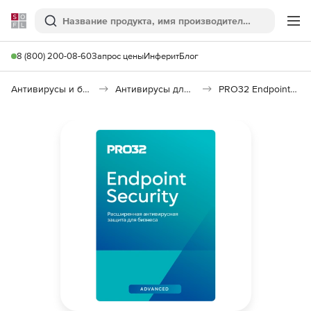
Softline
Поиск
Ме
8 (800) 200-08-60
Запрос цены
Инферит
Блог
Антивирусы и безопасность
Антивирусы для организаций
PRO32 Endpoint Security Advanced