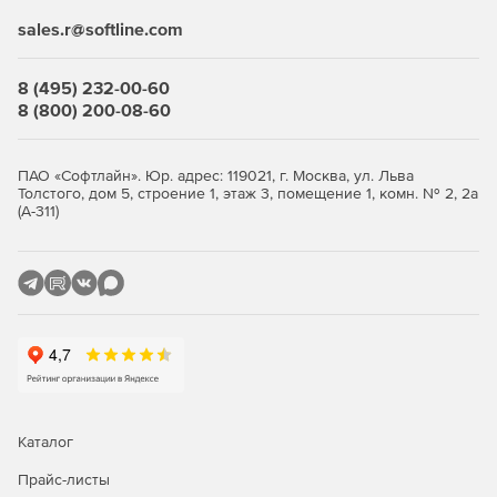
консоль из любого браузера. В редакции Advanced
sales.r@softline.com
доступны контроль приложений, контроль USB-устройств
и веб-фильтры, а также защита файловых серверов и
8 (495) 232-00-60
интеграция с SIEM-системами. Облачная аналитика угроз
8 (800) 200-08-60
PRO32 ETI (Ecosystem Threat Intelligence) собирает данные
о глобальных атаках и ускоряет реакцию на новые
угрозы; продукт интегрируется с Active Directory и
ПАО «Софтлайн». Юр. адрес: 119021, г. Москва, ул. Льва
отслеживает безопасность сетей Wi-Fi. Разворачивать
Толстого, дом 5, строение 1, этаж 3, помещение 1, комн. № 2, 2а
защиту удобно: удалённая и тихая установка, рассылка по
(А-311)
электронной почте или пакетами, поддержка
распределённых филиалов.
Как купить PRO32 Endpoint
Security
Выберите количество узлов, оформите заказ и получите
ключи — развёртывание выполняется удалённо через
веб-консоль. Покупка в store.softline.ru — это работа с
юридическими лицами по договору и счёту, полный пакет
Каталог
закрывающих документов (счёт, накладная, счёт-фактура)
и помощь в подборе нужного количества лицензий.
Прайс-листы