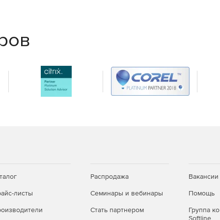
RL)
✓
✓
✓
✓
еров
✓
✓
✓
✓
✓
✓
✓
✓
✓
✓
✓
✓
—
✓
—
✓
талог
Распродажа
Вакансии
м)
—
✓
айс-листы
Семинары и вебинары
Помощь
оизводители
Стать партнером
Группа к
Softline