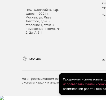
С
PRO32 Endpoint Security
работает на рабочих ст
п
ПАО «Софтлайн». Юр.
адрес: 119021, г.
Те
операционные системы: Windows XP SP3 — Win
Москва, ул. Льва
Linux с GLIBC 2.27 и выше (платформа x86);
Толстого, дом 5,
строение 1, этаж 3,
помещение 1, комн. №
оперативная память: 1 ГБ (32-бит) или 2 ГБ (6
2, 2а (А-311)
для сервера управления нужна СУБД Microso
Server 2014 Express или новее.
Москва
© 
На информационном ресурсе store.softline.ru примен
Продолжая использовать дан
систематизации и анализа сведений, относящихся к 
использовать файлы «cooki
оптимизации работы веб-са