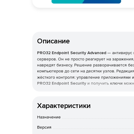
Описание
PRO32 Endpoint Security
Advanced
— антивирус 
серверов. Он не просто реагирует на заражения,
навредят бизнесу. Решение разворачивается бе
компьютеров до сети на десятки узлов. Редакци
жёсткого контроля: управление приложениями и 
PRO32 Endpoint Security
и получить
ключи
можно
Как устроена защита
Характеристики
В основе — многоуровневая модель: антивирус, 
программ-вымогателей, фильтрация почты и инт
Назначение
упреждающего обнаружения дополняются поведе
Версия
неизвестные вредоносные программы и эксплой