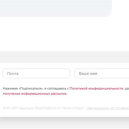
 Security
получите
ключи
— развёртывание выполняется
tline.ru — это работа с юридическими лицами по
ументов (счёт, накладная, счёт-фактура) и помощь в
dard и Advanced
щиту рабочих станций и файловых серверов. Отличие
приложений, контроль USB-устройств и веб-фильтрация
что входит в каждую редакцию.
Нажимая «Подписаться», я соглашаюсь с
Политикой конфиденциальности
, д
получение информационных рассылок
.
Standard
Advanced
Этот сайт защищен SmartCaptcha от Yandex Cloud -
Уведомление об условия
✓
✓
✓
✓