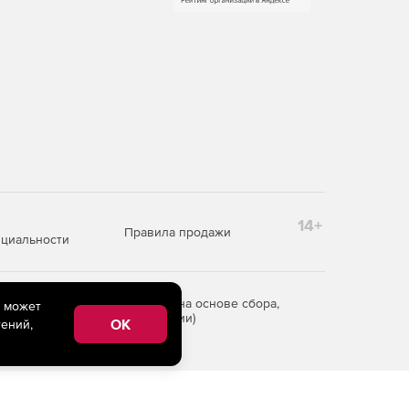
14+
Правила продажи
циальности
редоставления информации на основе сбора,
e может
рритории Российской Федерации)
OK
ений,