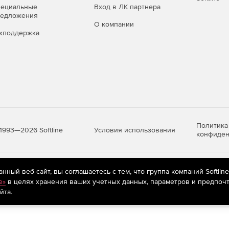
пециальные
Вход в ЛК партнера
анциях и серверах:
редложения
О компании
хподдержка
dows 11, Windows Server 2003 SP2 — 2022, а также
4-бит), свободное место на диске — 1 ГБ;
ft SQL Server — подойдёт бесплатная редакция SQL
Политика
Условия использования
1993—2026 Softline
конфиден
яются
рекомендательные технологии
(информационные технологии п
ный веб-сайт, вы соглашаетесь с тем, что группа компаний Softlin
предпочтениям пользователей сети «Интернет», находящихся на те
e»
в целях хранения ваших учетных данных, параметров и предпочт
йта.