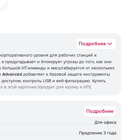
Подробнее
корпоративного уровня для рабочих станций и
 а предугадывает и блокирует угрозы до того, как они
з большой ИТ-команды и масштабируется от нескольких
я
Advanced
добавляет к базовой защите инструменты
доступом, контроль USB и веб-фильтрацию. Купить
 в этой карточке (продукт для юрлиц и ИП).
Подробнее
антишпион и антифишинг, защита от руткитов и
ернет-трафика. Отмеченные наградами технологии
Для офиса
нческим (эвристическим) анализом, который выявляет
Продление 3 года
ты нулевого дня.