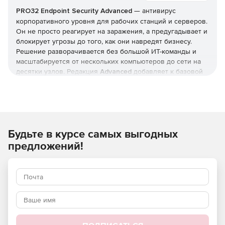
PRO32 Endpoint Security
Advanced
— антивирус
корпоративного уровня для рабочих станций и серверов.
Он не просто реагирует на заражения, а предугадывает и
блокирует угрозы до того, как они навредят бизнесу.
Решение разворачивается без большой ИТ-команды и
масштабируется от нескольких компьютеров до сети на
десятки узлов. Редакция
Advanced
добавляет к базовой
защите инструменты жёсткого контроля: управление
приложениями и доступом, контроль USB и веб-
фильтрацию. Купить
PRO32 Endpoint Security
и получить
ключи
можно в этой карточке (продукт для юрлиц и ИП).
Будьте в курсе самых выгодных
Как устроена защита
предложений!
В основе — многоуровневая модель: антивирус,
антишпион и антифишинг, защита от руткитов и программ-
вымогателей, фильтрация почты и интернет-трафика.
Отмеченные наградами технологии упреждающего
обнаружения дополняются поведенческим
(эвристическим) анализом, который выявляет
неизвестные вредоносные программы и эксплойты
нулевого дня.