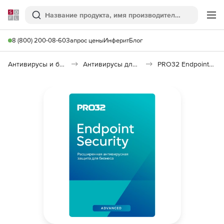
Softline
Поиск
Ме
8 (800) 200-08-60
Запрос цены
Инферит
Блог
Антивирусы и безопасность
Антивирусы для организаций
PRO32 Endpoint Security Advanced