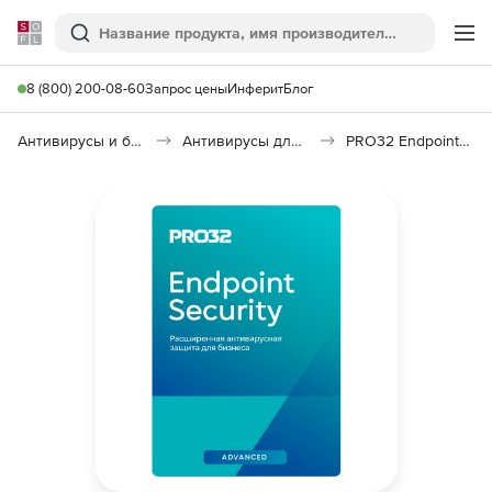
Softline
Поиск
Ме
8 (800) 200-08-60
Запрос цены
Инферит
Блог
Антивирусы и безопасность
Антивирусы для организаций
PRO32 Endpoint Security Advanced