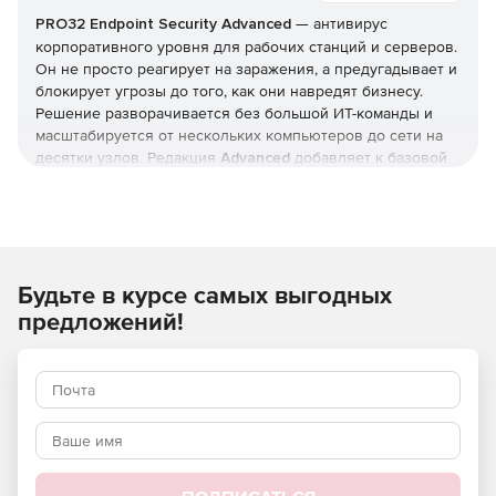
PRO32 Endpoint Security
Advanced
— антивирус
корпоративного уровня для рабочих станций и серверов.
Он не просто реагирует на заражения, а предугадывает и
блокирует угрозы до того, как они навредят бизнесу.
Решение разворачивается без большой ИТ-команды и
масштабируется от нескольких компьютеров до сети на
десятки узлов. Редакция
Advanced
добавляет к базовой
защите инструменты жёсткого контроля: управление
приложениями и доступом, контроль USB и веб-
фильтрацию. Купить
PRO32 Endpoint Security
и получить
ключи
можно в этой карточке (продукт для юрлиц и ИП).
Будьте в курсе самых выгодных
Как устроена защита
предложений!
В основе — многоуровневая модель: антивирус,
антишпион и антифишинг, защита от руткитов и программ-
вымогателей, фильтрация почты и интернет-трафика.
Отмеченные наградами технологии упреждающего
обнаружения дополняются поведенческим
(эвристическим) анализом, который выявляет
неизвестные вредоносные программы и эксплойты
нулевого дня.