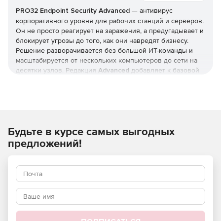
PRO32 Endpoint Security
Advanced
— антивирус
корпоративного уровня для рабочих станций и серверов.
Он не просто реагирует на заражения, а предугадывает и
блокирует угрозы до того, как они навредят бизнесу.
Решение разворачивается без большой ИТ-команды и
масштабируется от нескольких компьютеров до сети на
десятки узлов. Редакция
Advanced
добавляет к базовой
защите инструменты жёсткого контроля: управление
приложениями и доступом, контроль USB и веб-
фильтрацию. Купить
PRO32 Endpoint Security
и получить
ключи
можно в этой карточке (продукт для юрлиц и ИП).
Будьте в курсе самых выгодных
Как устроена защита
предложений!
В основе — многоуровневая модель: антивирус,
антишпион и антифишинг, защита от руткитов и программ-
вымогателей, фильтрация почты и интернет-трафика.
Отмеченные наградами технологии упреждающего
обнаружения дополняются поведенческим
(эвристическим) анализом, который выявляет
неизвестные вредоносные программы и эксплойты
нулевого дня.