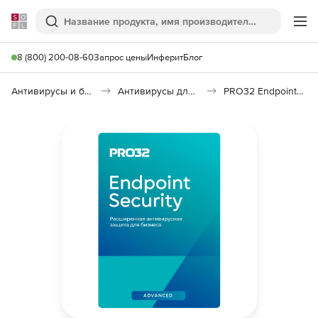
Softline
Поиск
Ме
8 (800) 200-08-60
Запрос цены
Инферит
Блог
Антивирусы и безопасность
Антивирусы для организаций
PRO32 Endpoint Security Advanced