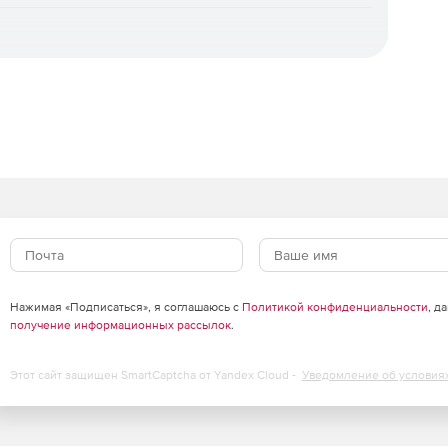
 Security
получите
ключи
— развёртывание выполняется
tline.ru — это работа с юридическими лицами по
ументов (счёт, накладная, счёт-фактура) и помощь в
dard и Advanced
щиту рабочих станций и файловых серверов. Отличие
приложений, контроль USB-устройств и веб-фильтрация
что входит в каждую редакцию.
Нажимая «Подписаться», я соглашаюсь с
Политикой конфиденциальности
, д
получение информационных рассылок
.
Standard
Advanced
Этот сайт защищен SmartCaptcha от Yandex Cloud -
Уведомление об условия
✓
✓
✓
✓