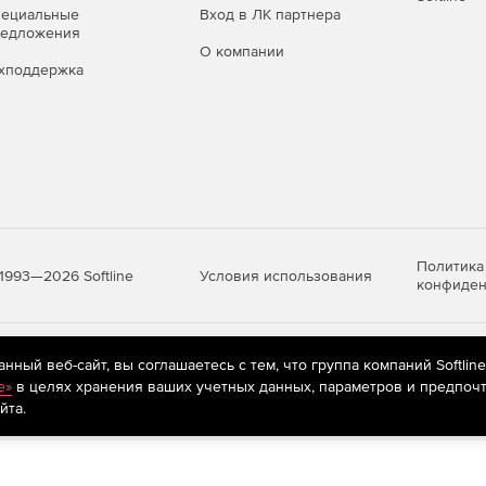
пециальные
Вход в ЛК партнера
анциях и серверах:
редложения
О компании
хподдержка
dows 11, Windows Server 2003 SP2 — 2022, а также
4-бит), свободное место на диске — 1 ГБ;
ft SQL Server — подойдёт бесплатная редакция SQL
Политика
Условия использования
1993—2026 Softline
конфиден
яются
рекомендательные технологии
(информационные технологии п
ный веб-сайт, вы соглашаетесь с тем, что группа компаний Softlin
предпочтениям пользователей сети «Интернет», находящихся на те
e»
в целях хранения ваших учетных данных, параметров и предпочт
йта.