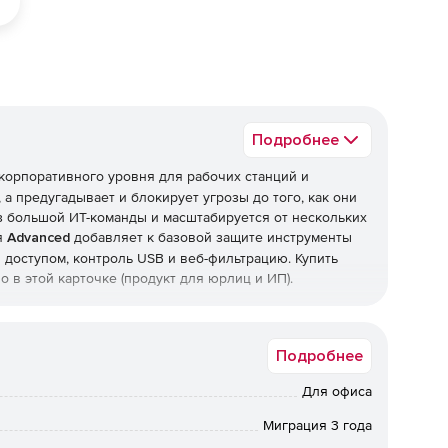
Подробнее
корпоративного уровня для рабочих станций и
 а предугадывает и блокирует угрозы до того, как они
з большой ИТ-команды и масштабируется от нескольких
я
Advanced
добавляет к базовой защите инструменты
доступом, контроль USB и веб-фильтрацию. Купить
 в этой карточке (продукт для юрлиц и ИП).
Подробнее
антишпион и антифишинг, защита от руткитов и
ернет-трафика. Отмеченные наградами технологии
Для офиса
нческим (эвристическим) анализом, который выявляет
Миграция 3 года
ты нулевого дня.