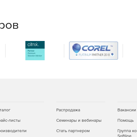
RL)
✓
✓
✓
✓
еров
✓
✓
✓
✓
✓
✓
✓
✓
✓
✓
✓
✓
—
✓
—
✓
талог
Распродажа
Вакансии
м)
—
✓
айс-листы
Семинары и вебинары
Помощь
оизводители
Стать партнером
Группа к
Softline