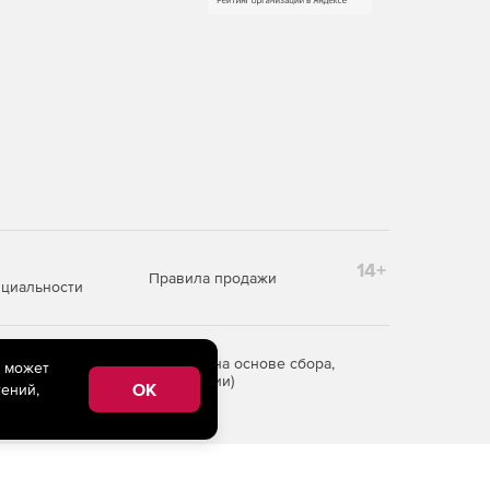
14+
Правила продажи
циальности
редоставления информации на основе сбора,
e может
рритории Российской Федерации)
OK
ений,