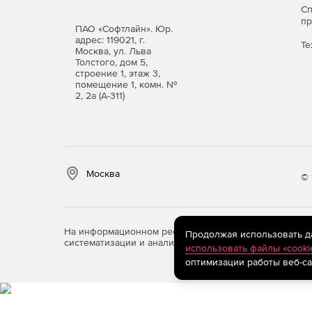
С
PRO32 Endpoint Security
работает на рабочих ст
п
ПАО «Софтлайн». Юр.
адрес: 119021, г.
Те
операционные системы: Windows XP SP3 — Win
Москва, ул. Льва
Linux с GLIBC 2.27 и выше (платформа x86);
Толстого, дом 5,
строение 1, этаж 3,
помещение 1, комн. №
оперативная память: 1 ГБ (32-бит) или 2 ГБ (6
2, 2а (А-311)
для сервера управления нужна СУБД Microso
Server 2014 Express или новее.
Москва
© 
На информационном ресурсе store.softline.ru примен
Продолжая использовать дан
систематизации и анализа сведений, относящихся к 
использовать файлы «cooki
оптимизации работы веб-са