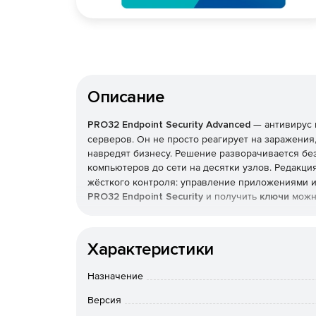
Описание
PRO32 Endpoint Security
Advanced
— антивирус 
серверов. Он не просто реагирует на заражения,
навредят бизнесу. Решение разворачивается бе
компьютеров до сети на десятки узлов. Редакци
жёсткого контроля: управление приложениями и 
PRO32 Endpoint Security
и получить
ключи
можно
Как устроена защита
Характеристики
В основе — многоуровневая модель: антивирус, 
программ-вымогателей, фильтрация почты и инт
Назначение
упреждающего обнаружения дополняются поведе
Версия
неизвестные вредоносные программы и эксплой