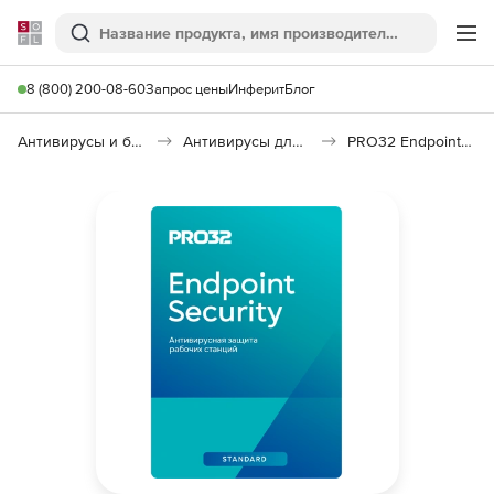
Softline
Поиск
Ме
8 (800) 200-08-60
Запрос цены
Инферит
Блог
Антивирусы и безопасность
Антивирусы для организаций
PRO32 Endpoint Security Standard