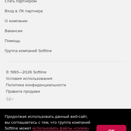
Стать партнером
Защита электронной почты
✓
✓
Вход в ЛК партнера
Брандмауэр HIDS/HIPS и
✓
✓
Enhanced HIPS
О компании
Веб-консоль централизованного
✓
✓
Вакансии
управления
Помощь
Интеграция с Active Directory
✓
✓
Группа компаний Softline
Интеграция с SIEM
✓
✓
Защита файловых серверов
✓
✓
© 1993—2026 Softline
Мониторинг Wi-Fi, блокировка
✓
✓
Условия использования
сетевых атак
Политика конфиденциальности
Правила продажи
Контроль приложений
—
✓
14+
Контроль USB-устройств
—
✓
Веб-фильтры (блокировка сайтов
—
✓
Продолжая использовать данный веб-сайт,
На информационном ресурсе store.softline.ru применяются
по категориям)
вы соглашаетесь с тем, что группа компаний
рекомендательные технологии
(информационные технологии
Softline может
использовать файлы «cookie»
предоставления информации на основе сбора,