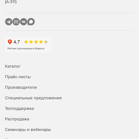
(А-311)
Сравнение редакций: Standard и
Advanced
Обе редакции обеспечивают многоуровневую защиту
рабочих станций и файловых серверов. Отличие — в
инструментах жёсткого контроля: контроль приложений,
контроль USB-устройств и веб-фильтрация доступны
только в редакции Advanced. Ниже — что входит в
каждую редакцию.
Каталог
Прайс-листы
Функция / модуль
Standard
Advanced
Производители
Антивирус, антишпион,
✓
✓
антифишинг
Специальные предложения
Защита от руткитов и программ-
✓
✓
Техподдержка
вымогателей
Распродажа
Безопасный просмотр сайтов
✓
✓
Семинары и вебинары
(сканирование URL)