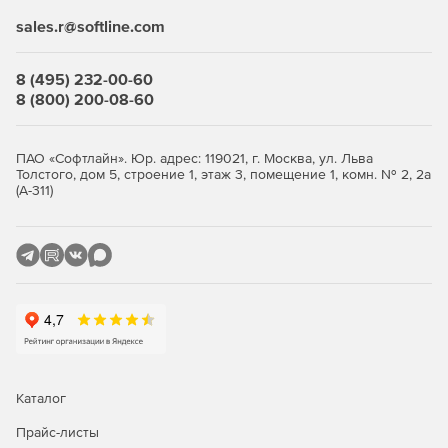
Выберите количество устройств, оформите заказ и
sales.r@softline.com
получите лицензионные ключи. Продукт продаётся
комплектами от 5 узлов. Покупка в store.softline.ru — это
8 (495) 232-00-60
работа с юридическими лицами по договору и счёту,
8 (800) 200-08-60
полный пакет закрывающих документов (счёт, накладная,
счёт-фактура) и помощь в подборе нужного количества
лицензий.
ПАО «Софтлайн». Юр. адрес: 119021, г. Москва, ул. Льва
Толстого, дом 5, строение 1, этаж 3, помещение 1, комн. № 2, 2а
Сравнение редакций: Standard и
(А-311)
Advanced
Обе редакции обеспечивают многоуровневую защиту
рабочих станций и файловых серверов. Отличие — в
инструментах жёсткого контроля: контроль приложений,
контроль USB-устройств и веб-фильтрация доступны
только в редакции Advanced. Ниже — что входит в
каждую редакцию.
Каталог
Функция / модуль
Standard
Advanced
Прайс-листы
Антивирус, антишпион,
✓
✓