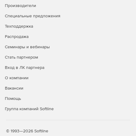
антифишинг
Производители
Защита от руткитов и программ-
✓
✓
Специальные предложения
вымогателей
Техподдержка
Безопасный просмотр сайтов
✓
✓
Распродажа
(сканирование URL)
Семинары и вебинары
Защита электронной почты
✓
✓
Стать партнером
Брандмауэр HIDS/HIPS и
✓
✓
Enhanced HIPS
Вход в ЛК партнера
Веб-консоль централизованного
✓
✓
О компании
управления
Вакансии
Интеграция с Active Directory
✓
✓
Помощь
Интеграция с SIEM
✓
✓
Группа компаний Softline
Защита файловых серверов
✓
✓
Мониторинг Wi-Fi, блокировка
✓
✓
© 1993—2026 Softline
сетевых атак