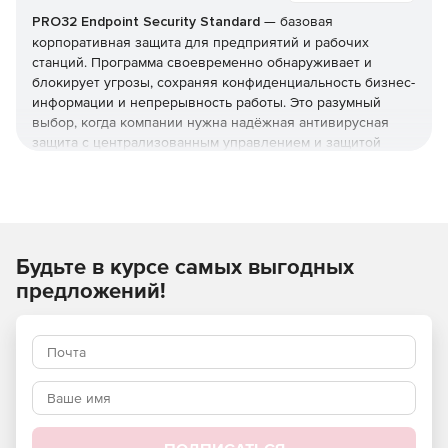
PRO32 Endpoint Security Standard
— базовая
корпоративная защита для предприятий и рабочих
станций. Программа своевременно обнаруживает и
блокирует угрозы, сохраняя конфиденциальность бизнес-
информации и непрерывность работы. Это разумный
выбор, когда компании нужна надёжная антивирусная
защита с централизованным управлением и защитой
серверов, но без расширенного контроля устройств из
редакции Advanced. Купить PRO32 Endpoint Security
Standard и получить лицензионные ключи можно в этой
карточке (продукт для юрлиц и ИП).
Что защищает и как
Будьте в курсе самых выгодных
предложений!
Реализована защита от вирусов, шпионских программ,
фишинга, руткитов и программ-вымогателей, а также
фильтрация почты и интернет-доступа. Технологии
упреждающего обнаружения работают вместе с
эвристическим анализом, который выявляет
неизвестные угрозы и эксплойты нулевого дня.
Брандмауэр и экономичные