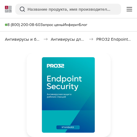
Softline
Поиск
Ме
8 (800) 200-08-60
Запрос цены
Инферит
Блог
Антивирусы и безопасность
Антивирусы для организаций
PRO32 Endpoint Security Standard