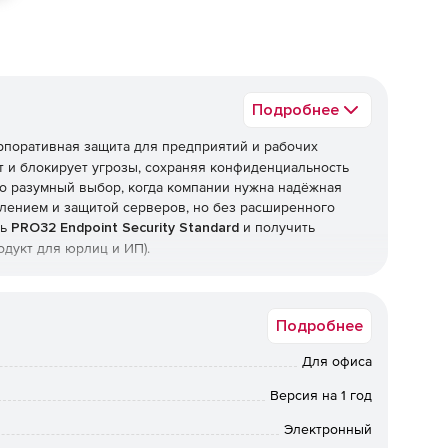
Подробнее
рпоративная защита для предприятий и рабочих
 и блокирует угрозы, сохраняя конфиденциальность
о разумный выбор, когда компании нужна надёжная
лением и защитой серверов, но без расширенного
ть
PRO32 Endpoint Security Standard
и получить
одукт для юрлиц и ИП).
Подробнее
рамм, фишинга, руткитов и программ-вымогателей, а
ехнологии упреждающего обнаружения работают вместе
Для офиса
еизвестные угрозы и эксплойты нулевого дня.
Версия на 1 год
ые обновления
Электронный