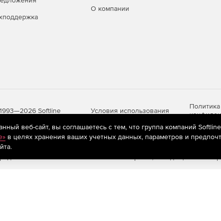
редложения
О компании
хподдержка
Политика
Условия использования
1993—2026 Softline
конфиден
ный веб-сайт, вы соглашаетесь с тем, что группа компаний Softlin
e»
в целях хранения ваших учетных данных, параметров и предпочт
йта.
яются
рекомендательные технологии
(информационные технологии п
предпочтениям пользователей сети «Интернет», находящихся на те