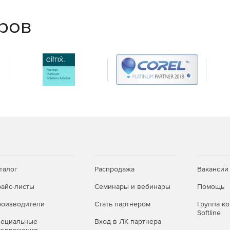
✓
✓
еров
—
✓
—
✓
м)
—
✓
нциях и серверах:
dows 11, Windows Server 2003 SP2 — 2022, а также
талог
Распродажа
Вакансии
4-бит), свободное место на диске — 1 ГБ;
айс-листы
Семинары и вебинары
Помощь
ft SQL Server — подойдёт бесплатная редакция SQL
оизводители
Стать партнером
Группа к
Softline
пециальные
Вход в ЛК партнера