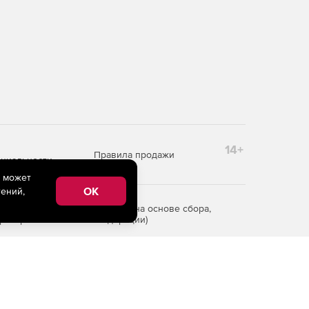
14+
Правила продажи
циальности
e может
OK
ений,
редоставления информации на основе сбора,
рритории Российской Федерации)