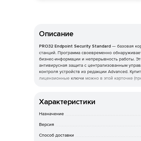
Описание
PRO32 Endpoint Security Standard
— базовая ко
станций. Программа своевременно обнаруживает
бизнес-информации и непрерывность работы. Эт
антивирусная защита с централизованным управ
контроля устройств из редакции Advanced. Купи
лицензионные
ключи
можно в этой карточке (пр
Что защищает и как
Характеристики
Реализована защита от вирусов, шпионских прог
также фильтрация почты и интернет-доступа. Т
Назначение
с эвристическим анализом, который выявляет н
Версия
Брандмауэр и экономичн
Способ доставки