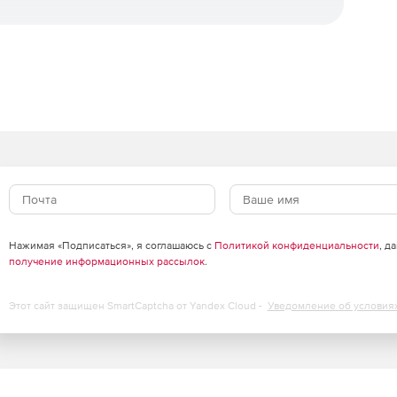
щиту рабочих станций и файловых серверов. Отличие
приложений, контроль USB-устройств и веб-фильтрация
что входит в каждую редакцию.
Standard
Advanced
✓
✓
✓
✓
RL)
✓
✓
✓
✓
Нажимая «Подписаться», я соглашаюсь с
Политикой конфиденциальности
, д
✓
✓
получение информационных рассылок
.
✓
✓
Этот сайт защищен SmartCaptcha от Yandex Cloud -
Уведомление об условия
✓
✓
✓
✓
✓
✓