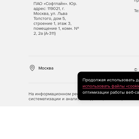
п
ПАО «Софтлайн». Юр.
адрес: 119021, г.
Те
Москва, ул. Льва
Толстого, дом 5,
строение 1, этаж 3,
помещение 1, комн. №
2, 2а (А-311)
Москва
© 
Продолжая использовать дан
использовать файлы «cooki
оптимизации работы веб-са
На информационном ресурсе store.softline.ru примен
систематизации и анализа сведений, относящихся к 