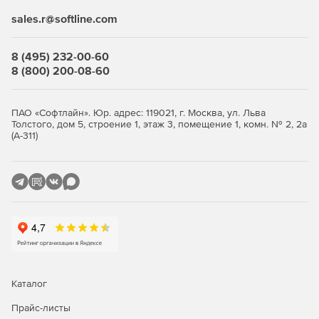
sales.r@softline.com
Выберите количество устройств, оформите заказ и
получите лицензионные
ключи
. Продукт продаётся
комплектами от 5 узлов. Покупка в store.softline.ru — это
8 (495) 232-00-60
работа с юридическими лицами по договору и счёту,
8 (800) 200-08-60
полный пакет закрывающих документов (счёт, накладная,
счёт-фактура) и помощь в подборе нужного количества
лицензий.
ПАО «Софтлайн». Юр. адрес: 119021, г. Москва, ул. Льва
Толстого, дом 5, строение 1, этаж 3, помещение 1, комн. № 2, 2а
Сравнение редакций: Standard и
(А-311)
Advanced
Обе редакции обеспечивают многоуровневую защиту
рабочих станций и файловых серверов. Отличие — в
инструментах жёсткого контроля: контроль приложений,
контроль USB-устройств и веб-фильтрация доступны
только в редакции Advanced. Ниже — что входит в
каждую редакцию.
Каталог
Функция / модуль
Standard
Advanced
Прайс-листы
Антивирус, антишпион,
✓
✓