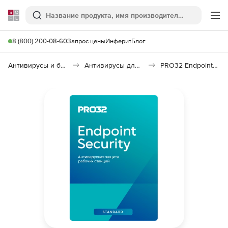
Softline
Поиск
Ме
8 (800) 200-08-60
Запрос цены
Инферит
Блог
Антивирусы и безопасность
Антивирусы для организаций
PRO32 Endpoint Security Standard