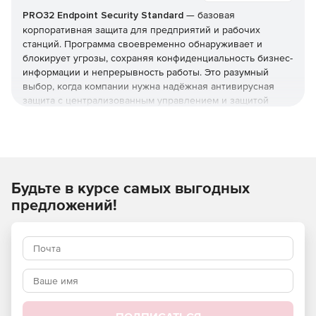
PRO32 Endpoint Security Standard
— базовая
корпоративная защита для предприятий и рабочих
станций. Программа своевременно обнаруживает и
блокирует угрозы, сохраняя конфиденциальность бизнес-
информации и непрерывность работы. Это разумный
выбор, когда компании нужна надёжная антивирусная
защита с централизованным управлением и защитой
серверов, но без расширенного контроля устройств из
редакции Advanced. Купить
PRO32 Endpoint Security
Standard
и получить лицензионные
ключи
можно в этой
карточке (продукт для юрлиц и ИП).
Будьте в курсе самых выгодных
Что защищает и как
предложений!
Реализована защита от вирусов, шпионских программ,
фишинга, руткитов и программ-вымогателей, а также
фильтрация почты и интернет-доступа. Технологии
упреждающего обнаружения работают вместе с
эвристическим анализом, который выявляет
неизвестные угрозы и эксплойты нулевого дня.