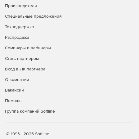
антифишинг
Производители
Защита от руткитов и программ-
✓
✓
Специальные предложения
вымогателей
Техподдержка
Безопасный просмотр сайтов
✓
✓
Распродажа
(сканирование URL)
Семинары и вебинары
Защита электронной почты
✓
✓
Стать партнером
Брандмауэр HIDS/HIPS и
✓
✓
Enhanced HIPS
Вход в ЛК партнера
Веб-консоль централизованного
✓
✓
О компании
управления
Вакансии
Интеграция с Active Directory
✓
✓
Помощь
Интеграция с SIEM
✓
✓
Группа компаний Softline
Защита файловых серверов
✓
✓
Мониторинг Wi-Fi, блокировка
✓
✓
© 1993—2026 Softline
сетевых атак