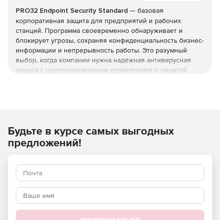
PRO32 Endpoint Security Standard
— базовая
корпоративная защита для предприятий и рабочих
станций. Программа своевременно обнаруживает и
блокирует угрозы, сохраняя конфиденциальность бизнес-
информации и непрерывность работы. Это разумный
выбор, когда компании нужна надёжная антивирусная
защита с централизованным управлением и защитой
серверов, но без расширенного контроля устройств из
редакции Advanced. Купить
PRO32 Endpoint Security
Standard
и получить лицензионные
ключи
можно в этой
карточке (продукт для юрлиц и ИП).
Будьте в курсе самых выгодных
Что защищает и как
предложений!
Реализована защита от вирусов, шпионских программ,
фишинга, руткитов и программ-вымогателей, а также
фильтрация почты и интернет-доступа. Технологии
упреждающего обнаружения работают вместе с
эвристическим анализом, который выявляет
неизвестные угрозы и эксплойты нулевого дня.