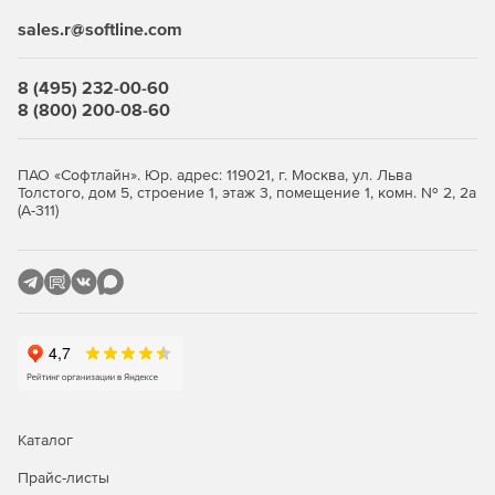
sales.r@softline.com
Выберите количество устройств, оформите заказ и
получите лицензионные
ключи
. Продукт продаётся
комплектами от 5 узлов. Покупка в store.softline.ru — это
8 (495) 232-00-60
работа с юридическими лицами по договору и счёту,
8 (800) 200-08-60
полный пакет закрывающих документов (счёт, накладная,
счёт-фактура) и помощь в подборе нужного количества
лицензий.
ПАО «Софтлайн». Юр. адрес: 119021, г. Москва, ул. Льва
Толстого, дом 5, строение 1, этаж 3, помещение 1, комн. № 2, 2а
Сравнение редакций: Standard и
(А-311)
Advanced
Обе редакции обеспечивают многоуровневую защиту
рабочих станций и файловых серверов. Отличие — в
инструментах жёсткого контроля: контроль приложений,
контроль USB-устройств и веб-фильтрация доступны
только в редакции Advanced. Ниже — что входит в
каждую редакцию.
Каталог
Функция / модуль
Standard
Advanced
Прайс-листы
Антивирус, антишпион,
✓
✓