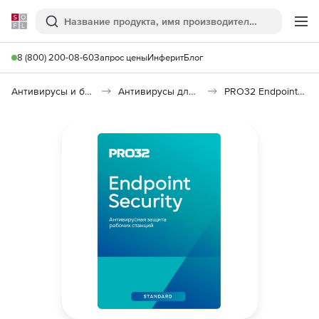
Softline
Поиск
Ме
8 (800) 200-08-60
Запрос цены
Инферит
Блог
Антивирусы и безопасность
Антивирусы для организаций
PRO32 Endpoint Security Standard