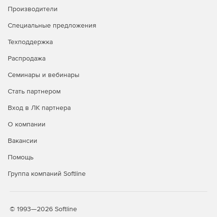
антифишинг
Производители
Защита от руткитов и программ-
✓
✓
Специальные предложения
вымогателей
Техподдержка
Безопасный просмотр сайтов
✓
✓
Распродажа
(сканирование URL)
Семинары и вебинары
Защита электронной почты
✓
✓
Стать партнером
Брандмауэр HIDS/HIPS и
✓
✓
Enhanced HIPS
Вход в ЛК партнера
Веб-консоль централизованного
✓
✓
О компании
управления
Вакансии
Интеграция с Active Directory
✓
✓
Помощь
Интеграция с SIEM
✓
✓
Группа компаний Softline
Защита файловых серверов
✓
✓
Мониторинг Wi-Fi, блокировка
✓
✓
© 1993—2026 Softline
сетевых атак