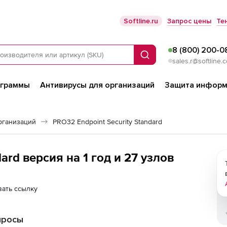
Softline.ru
Запрос цены
Те
8 (800) 200-0
Поиск
sales.r@softline.
ограммы
Антивирусы для организаций
Защита информ
рганизаций
PRO32 Endpoint Security Standard
PRO32 Endpoint Security Standard версия на 1 год и 27 узлов
ать ссылку
просы