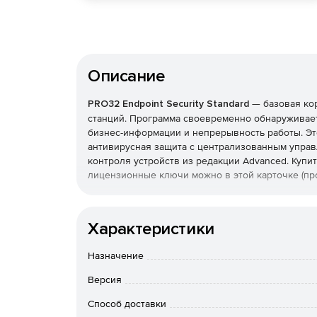
Описание
PRO32 Endpoint Security Standard
— базовая ко
станций. Программа своевременно обнаруживает
бизнес-информации и непрерывность работы. Эт
антивирусная защита с централизованным управ
контроля устройств из редакции Advanced. Купить
лицензионные ключи можно в этой карточке (про
Что защищает и как
Характеристики
Реализована защита от вирусов, шпионских прог
также фильтрация почты и интернет-доступа. Т
Назначение
с эвристическим анализом, который выявляет н
Версия
Брандмауэр и экономичн
Способ доставки