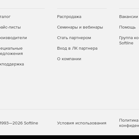
✓
✓
талог
Распродажа
Вакансии
—
✓
айс-листы
Семинары и вебинары
Помощь
—
✓
оизводители
Стать партнером
Группа к
м)
—
✓
Softline
пециальные
Вход в ЛК партнера
редложения
О компании
хподдержка
нциях и серверах:
dows 11, Windows Server 2003 SP2 — 2022, а также
4-бит), свободное место на диске — 1 ГБ;
ft SQL Server — подойдёт бесплатная редакция SQL
Политика
Условия использования
1993—2026 Softline
конфиден