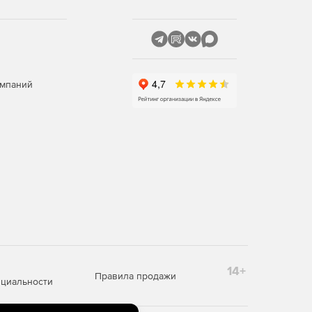
омпаний
14+
Правила продажи
циальности