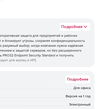
Подробнее
рпоративная защита для предприятий и рабочих
 и блокирует угрозы, сохраняя конфиденциальность
о разумный выбор, когда компании нужна надёжная
лением и защитой серверов, но без расширенного
 PRO32 Endpoint Security Standard и получить
дукт для юрлиц и ИП).
Подробнее
рамм, фишинга, руткитов и программ-вымогателей, а
ехнологии упреждающего обнаружения работают вместе
Для офиса
еизвестные угрозы и эксплойты нулевого дня.
Версия на 1 год
ые обновления
Электронный