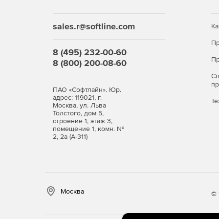
Мониторинг Wi-Fi, блокировка сетевых атак
sales.r@softline.com
Ка
Контроль приложений
Пр
Контроль USB-устройств
8 (495) 232-00-60
Пр
8 (800) 200-08-60
Веб-фильтры (блокировка сайтов по категория
С
п
ПАО «Софтлайн». Юр.
Системные требования
адрес: 119021, г.
Те
Москва, ул. Льва
Толстого, дом 5,
PRO32 Endpoint Security работает на рабочих ста
строение 1, этаж 3,
помещение 1, комн. №
операционные системы: Windows XP SP3 — Win
2, 2а (А-311)
Linux с GLIBC 2.27 и выше (платформа x86);
оперативная память: 1 ГБ (32-бит) или 2 ГБ (6
для сервера управления нужна СУБД Microso
Москва
© 
Server 2014 Express или новее.