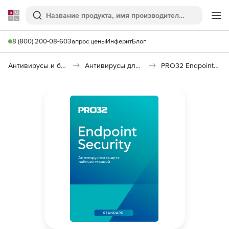
Softline
Поиск
Ме
8 (800) 200-08-60
Запрос цены
Инферит
Блог
Антивирусы и безопасность
Антивирусы для организаций
PRO32 Endpoint Security Standard