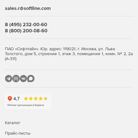
sales.r@softline.com
Выберите количество устройств, оформите заказ и
получите лицензионные
ключи
. Продукт продаётся
комплектами от 5 узлов. Покупка в store.softline.ru — это
8 (495) 232-00-60
работа с юридическими лицами по договору и счёту,
8 (800) 200-08-60
полный пакет закрывающих документов (счёт, накладная,
счёт-фактура) и помощь в подборе нужного количества
лицензий.
ПАО «Софтлайн». Юр. адрес: 119021, г. Москва, ул. Льва
Толстого, дом 5, строение 1, этаж 3, помещение 1, комн. № 2, 2а
Сравнение редакций: Standard и
(А-311)
Advanced
Обе редакции обеспечивают многоуровневую защиту
рабочих станций и файловых серверов. Отличие — в
инструментах жёсткого контроля: контроль приложений,
контроль USB-устройств и веб-фильтрация доступны
только в редакции Advanced. Ниже — что входит в
каждую редакцию.
Каталог
Функция / модуль
Standard
Advanced
Прайс-листы
Антивирус, антишпион,
✓
✓