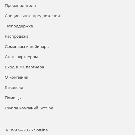
антифишинг
Производители
Защита от руткитов и программ-
✓
✓
Специальные предложения
вымогателей
Техподдержка
Безопасный просмотр сайтов
✓
✓
Распродажа
(сканирование URL)
Семинары и вебинары
Защита электронной почты
✓
✓
Стать партнером
Брандмауэр HIDS/HIPS и
✓
✓
Enhanced HIPS
Вход в ЛК партнера
Веб-консоль централизованного
✓
✓
О компании
управления
Вакансии
Интеграция с Active Directory
✓
✓
Помощь
Интеграция с SIEM
✓
✓
Группа компаний Softline
Защита файловых серверов
✓
✓
Мониторинг Wi-Fi, блокировка
✓
✓
© 1993—2026 Softline
сетевых атак