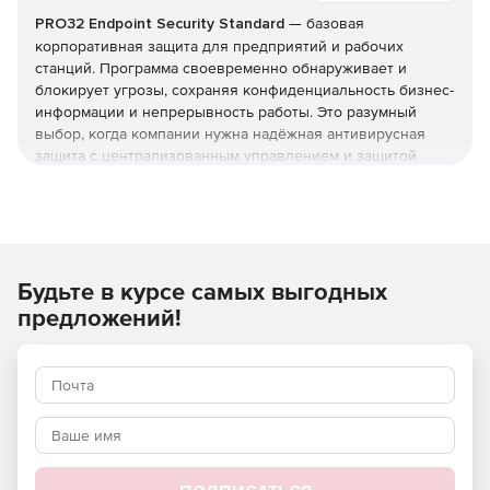
PRO32 Endpoint Security Standard
— базовая
корпоративная защита для предприятий и рабочих
станций. Программа своевременно обнаруживает и
блокирует угрозы, сохраняя конфиденциальность бизнес-
информации и непрерывность работы. Это разумный
выбор, когда компании нужна надёжная антивирусная
защита с централизованным управлением и защитой
серверов, но без расширенного контроля устройств из
редакции Advanced. Купить
PRO32 Endpoint Security
Standard
и получить лицензионные
ключи
можно в этой
карточке (продукт для юрлиц и ИП).
Будьте в курсе самых выгодных
Что защищает и как
предложений!
Реализована защита от вирусов, шпионских программ,
фишинга, руткитов и программ-вымогателей, а также
фильтрация почты и интернет-доступа. Технологии
упреждающего обнаружения работают вместе с
эвристическим анализом, который выявляет
неизвестные угрозы и эксплойты нулевого дня.