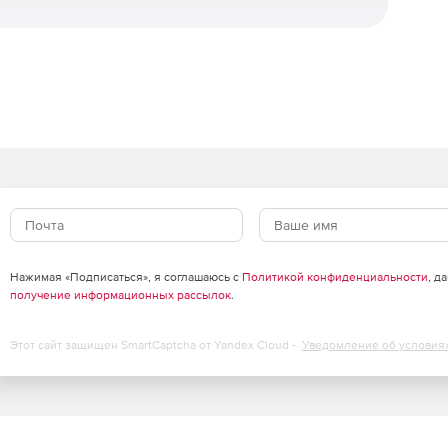
щиту рабочих станций и файловых серверов. Отличие
приложений, контроль USB-устройств и веб-фильтрация
что входит в каждую редакцию.
Standard
Advanced
✓
✓
✓
✓
RL)
✓
✓
✓
✓
Нажимая «Подписаться», я соглашаюсь с
Политикой конфиденциальности
, д
✓
✓
получение информационных рассылок
.
✓
✓
Этот сайт защищен SmartCaptcha от Yandex Cloud -
Уведомление об условия
✓
✓
✓
✓
✓
✓