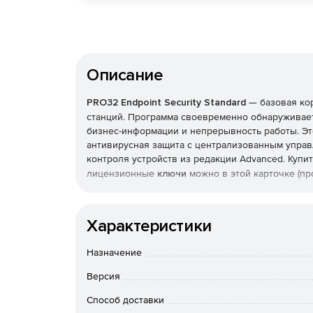
Описание
PRO32 Endpoint Security Standard
— базовая ко
станций. Программа своевременно обнаруживает
бизнес-информации и непрерывность работы. Эт
антивирусная защита с централизованным управ
контроля устройств из редакции Advanced. Купи
лицензионные
ключи
можно в этой карточке (пр
Что защищает и как
Характеристики
Реализована защита от вирусов, шпионских прог
также фильтрация почты и интернет-доступа. Т
Назначение
с эвристическим анализом, который выявляет н
Версия
Брандмауэр и экономичн
Способ доставки