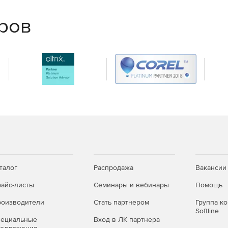
✓
✓
еров
—
✓
—
✓
м)
—
✓
нциях и серверах:
dows 11, Windows Server 2003 SP2 — 2022, а также
талог
Распродажа
Вакансии
4-бит), свободное место на диске — 1 ГБ;
айс-листы
Семинары и вебинары
Помощь
ft SQL Server — подойдёт бесплатная редакция SQL
оизводители
Стать партнером
Группа к
Softline
пециальные
Вход в ЛК партнера