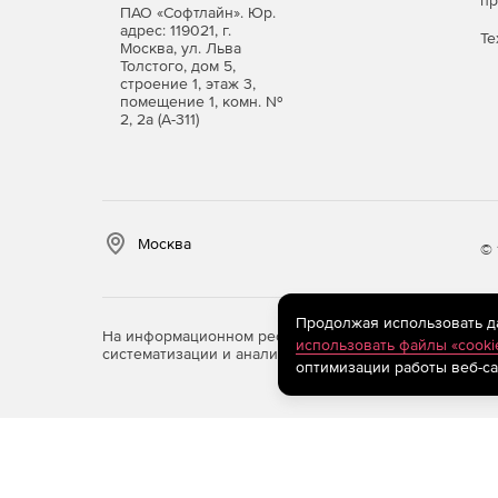
п
ПАО «Софтлайн». Юр.
адрес: 119021, г.
Те
Москва, ул. Льва
Толстого, дом 5,
строение 1, этаж 3,
помещение 1, комн. №
2, 2а (А-311)
Москва
© 
Продолжая использовать дан
На информационном ресурсе store.softline.ru примен
использовать файлы «cooki
систематизации и анализа сведений, относящихся к 
оптимизации работы веб-са