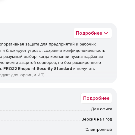
Подробнее
рпоративная защита для предприятий и рабочих
 и блокирует угрозы, сохраняя конфиденциальность
о разумный выбор, когда компании нужна надёжная
лением и защитой серверов, но без расширенного
ть
PRO32 Endpoint Security Standard
и получить
одукт для юрлиц и ИП).
Подробнее
рамм, фишинга, руткитов и программ-вымогателей, а
ехнологии упреждающего обнаружения работают вместе
Для офиса
еизвестные угрозы и эксплойты нулевого дня.
Версия на 1 год
ые обновления
Электронный