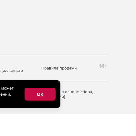
14+
Правила продажи
циальности
e может
редоставления информации на основе сбора,
OK
ений,
рритории Российской Федерации)