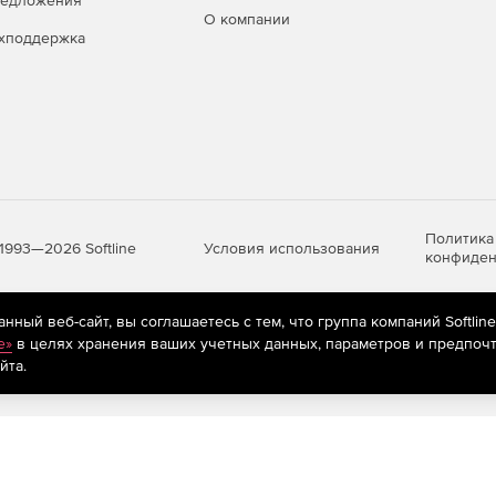
редложения
О компании
хподдержка
Политика
Условия использования
1993—2026 Softline
конфиден
ный веб-сайт, вы соглашаетесь с тем, что группа компаний Softlin
яются
рекомендательные технологии
(информационные технологии п
e»
в целях хранения ваших учетных данных, параметров и предпочт
предпочтениям пользователей сети «Интернет», находящихся на те
йта.