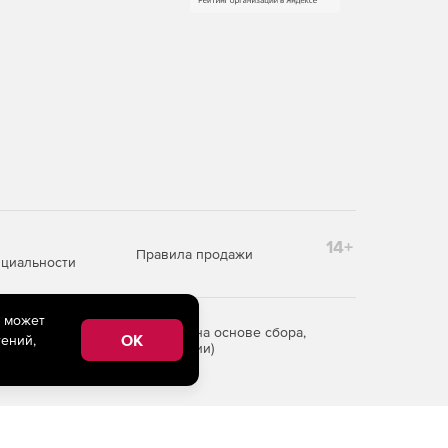
14+
Правила продажи
циальности
e может
редоставления информации на основе сбора,
OK
ений,
рритории Российской Федерации)