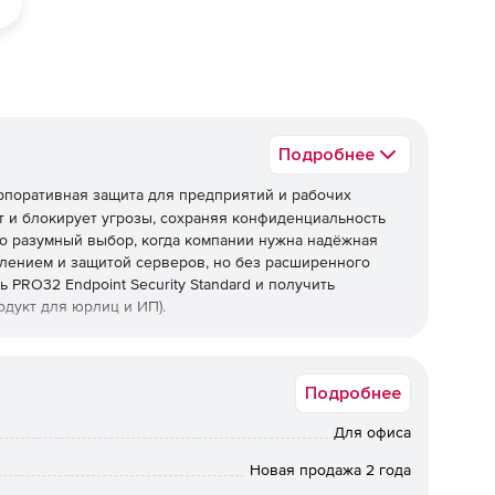
Подробнее
рпоративная защита для предприятий и рабочих
 и блокирует угрозы, сохраняя конфиденциальность
о разумный выбор, когда компании нужна надёжная
лением и защитой серверов, но без расширенного
 PRO32 Endpoint Security Standard и получить
дукт для юрлиц и ИП).
Подробнее
рамм, фишинга, руткитов и программ-вымогателей, а
ехнологии упреждающего обнаружения работают вместе
Для офиса
еизвестные угрозы и эксплойты нулевого дня.
Новая продажа 2 года