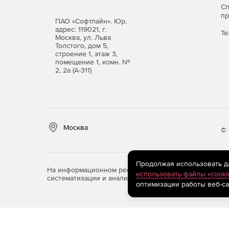
С
п
ПАО «Софтлайн». Юр.
адрес: 119021, г.
Те
Москва, ул. Льва
Толстого, дом 5,
строение 1, этаж 3,
помещение 1, комн. №
2, 2а (А-311)
Москва
© 
Продолжая использовать дан
На информационном ресурсе store.softline.ru примен
использовать файлы «cooki
систематизации и анализа сведений, относящихся к 
оптимизации работы веб-са