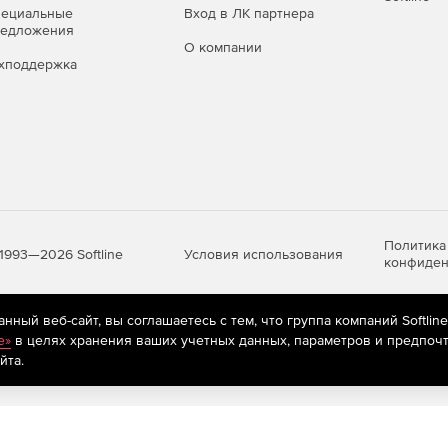
пециальные
Вход в ЛК партнера
редложения
О компании
хподдержка
Политика
Условия использования
1993—2026 Softline
конфиден
ный веб-сайт, вы соглашаетесь с тем, что группа компаний Softlin
яются
рекомендательные технологии
(информационные технологии п
e»
в целях хранения ваших учетных данных, параметров и предпочт
предпочтениям пользователей сети «Интернет», находящихся на те
йта.