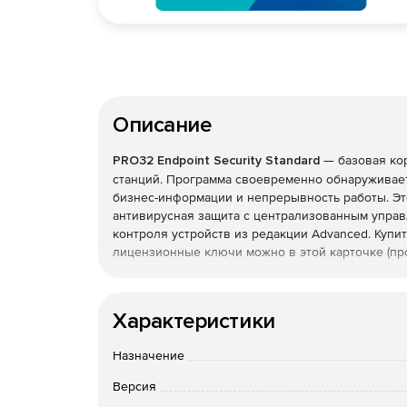
Описание
PRO32 Endpoint Security Standard
— базовая ко
станций. Программа своевременно обнаруживает
бизнес-информации и непрерывность работы. Эт
антивирусная защита с централизованным управ
контроля устройств из редакции Advanced. Купить
лицензионные ключи можно в этой карточке (про
Что защищает и как
Характеристики
Реализована защита от вирусов, шпионских прог
также фильтрация почты и интернет-доступа. Т
Назначение
с эвристическим анализом, который выявляет н
Версия