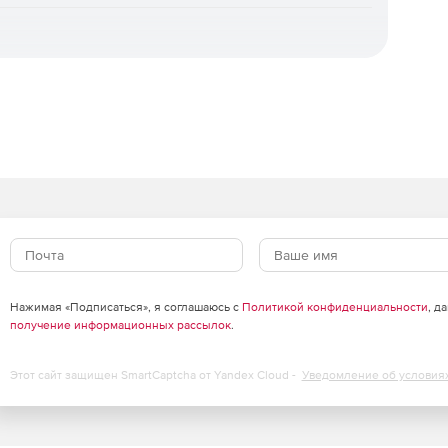
dard и Advanced
щиту рабочих станций и файловых серверов. Отличие
приложений, контроль USB-устройств и веб-фильтрация
что входит в каждую редакцию.
Standard
Advanced
✓
✓
✓
✓
RL)
✓
✓
✓
✓
Нажимая «Подписаться», я соглашаюсь с
Политикой конфиденциальности
, д
✓
✓
получение информационных рассылок
.
✓
✓
Этот сайт защищен SmartCaptcha от Yandex Cloud -
Уведомление об условия
✓
✓
✓
✓