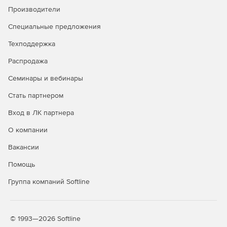
антифишинг
Производители
Защита от руткитов и программ-
✓
✓
Специальные предложения
вымогателей
Техподдержка
Безопасный просмотр сайтов
✓
✓
Распродажа
(сканирование URL)
Семинары и вебинары
Защита электронной почты
✓
✓
Стать партнером
Брандмауэр HIDS/HIPS и
✓
✓
Enhanced HIPS
Вход в ЛК партнера
Веб-консоль централизованного
✓
✓
О компании
управления
Вакансии
Интеграция с Active Directory
✓
✓
Помощь
Интеграция с SIEM
✓
✓
Группа компаний Softline
Защита файловых серверов
✓
✓
Мониторинг Wi-Fi, блокировка
✓
✓
© 1993—2026 Softline
сетевых атак