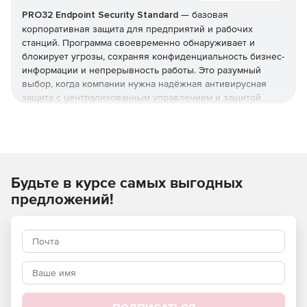
PRO32 Endpoint Security Standard
— базовая
корпоративная защита для предприятий и рабочих
станций. Программа своевременно обнаруживает и
блокирует угрозы, сохраняя конфиденциальность бизнес-
информации и непрерывность работы. Это разумный
выбор, когда компании нужна надёжная антивирусная
защита с централизованным управлением и защитой
серверов, но без расширенного контроля устройств из
редакции Advanced. Купить
PRO32 Endpoint Security
Standard
и получить лицензионные
ключи
можно в этой
карточке (продукт для юрлиц и ИП).
Будьте в курсе самых выгодных
Что защищает и как
предложений!
Реализована защита от вирусов, шпионских программ,
фишинга, руткитов и программ-вымогателей, а также
фильтрация почты и интернет-доступа. Технологии
упреждающего обнаружения работают вместе с
эвристическим анализом, который выявляет
неизвестные угрозы и эксплойты нулевого дня.