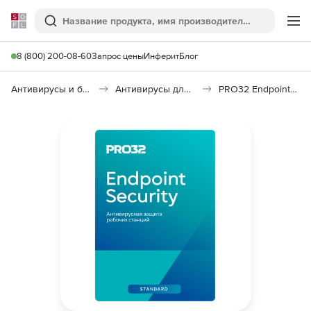
Softline
Поиск
Ме
8 (800) 200-08-60
Запрос цены
Инферит
Блог
Антивирусы и безопасность
Антивирусы для организаций
PRO32 Endpoint Security Standard