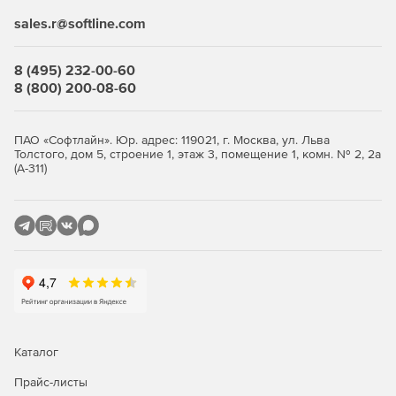
sales.r@softline.com
Выберите количество устройств, оформите заказ и
получите лицензионные
ключи
. Продукт продаётся
комплектами от 5 узлов. Покупка в store.softline.ru — это
8 (495) 232-00-60
работа с юридическими лицами по договору и счёту,
8 (800) 200-08-60
полный пакет закрывающих документов (счёт, накладная,
счёт-фактура) и помощь в подборе нужного количества
лицензий.
ПАО «Софтлайн». Юр. адрес: 119021, г. Москва, ул. Льва
Толстого, дом 5, строение 1, этаж 3, помещение 1, комн. № 2, 2а
Сравнение редакций: Standard и
(А-311)
Advanced
Обе редакции обеспечивают многоуровневую защиту
рабочих станций и файловых серверов. Отличие — в
инструментах жёсткого контроля: контроль приложений,
контроль USB-устройств и веб-фильтрация доступны
только в редакции Advanced. Ниже — что входит в
каждую редакцию.
Каталог
Функция / модуль
Standard
Advanced
Прайс-листы
Антивирус, антишпион,
✓
✓